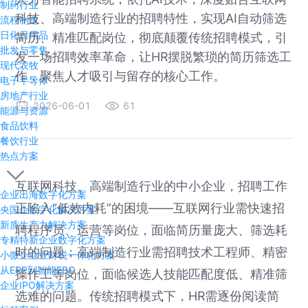
制药行业
科技、高端制造行业的招聘特性，实现AI自动筛选
流程制造
日化日用品
简历、精准匹配岗位，彻底颠覆传统招聘模式，引
批发与零售
发一场招聘效率革命，让HR摆脱繁琐的简历筛选工
现代农牧
作，聚焦人才吸引与留存的核心工作。
电子半导体
房地产行业
2026-06-01
61
能源与资源
食品饮料
餐饮行业
热点方案
互联网科技、高端制造行业的中小企业，招聘工作
企业出海数字化方案
正陷入“低效内耗”的困境——互联网行业需快速招
央国企数字化解决方案
新质生产力解决方案
聘程序员、运营等岗位，面临简历量庞大、筛选耗
专精特新企业数字化方案
时的问题；高端制造行业需招聘技术工程师、精密
小微企业业财税一体化方案
从ERP到智能EBC
操作工等岗位，面临候选人技能匹配度低、精准筛
企业IPO解决方案
选难的问题。传统招聘模式下，HR需逐份阅读简