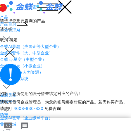
获取方案
产品
请选择您想要咨询的产品
产品首页
请选择
企业管理AI
取消
确定
金蝶AI星瀚（央国企等大型企业）
金蝶AI套件（大、中型企业）
金蝶云·星空（中型企业）
金蝶AI星辰（小微企业）
金蝶AI HR（人力资源）
企业AI操作系统
抱歉，您所使用的账号暂未绑定对应的产品！
金蝶灵基
技术平台
请联系贵司企业管理员，为您的账号绑定对应的产品。若需购买产品，
请拨打
4008-830-830
免费咨询
确定
金蝶AI苍穹（企业级AI平台）
业务领域