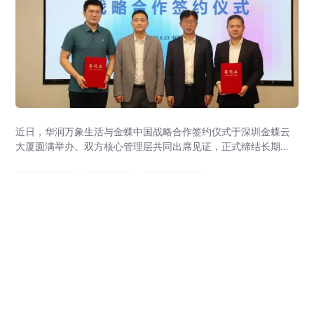
近日，华润万象生活与金蝶中国战略合作签约仪式于深圳金蝶云
大厦圆满举办。双方核心管理层共同出席见证，正式缔结长期战
略伙伴关系。本次战略合作旨在强强联合，以“共商、共建、共
享”为原则构建长期共赢的数智生态，打造财务数智化转型行业最
金蝶AI星辰
智能财务
数字化转型
佳实践和世界一流财务管理体系。
2026-06-26 21:08:00
195
全国160+场！焕新启航的金蝶AI会计节究竟
有多燃？AI智能体成全场焦点