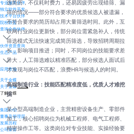
选简历，不仅耗时费力，还易因疲劳出现错筛、漏
专业服务伙伴
独立软件开发
筛的情况——部分符合要求的优质候选人被遗漏，
技术平台伙伴
不符合要求的简历却占用大量筛选时间。此外，互
院校联盟
查询合作伙伴
联网行业岗位更新快，部分岗位需紧急补人，传统
筛选模式无法快速完成简历筛选，导致招聘周期拉
伙伴资质查询
长，影响项目推进；同时，不同岗位的技能要求差
生态产品
异大，人工筛选难以精准匹配，部分候选人面试后
才发现与岗位不匹配，浪费HR与候选人的时间。
应用市场
关于金蝶
高端制造行业：技能匹配精准度低，优质人才难挖
关于金蝶
了解金蝶
掘
某小型高端制造企业，主营精密设备生产、零部件
集团介绍
董事及管理层
加工，核心招聘岗位为机械工程师、电气工程师、
发展历程
精密操作工等。这类岗位对专业技能、实操经验要
公司荣誉