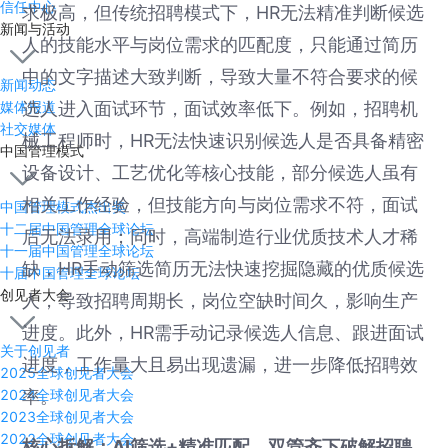
信任中心
求极高，但传统招聘模式下，HR无法精准判断候选
新闻与活动
人的技能水平与岗位需求的匹配度，只能通过简历
中的文字描述大致判断，导致大量不符合要求的候
新闻动态
选人进入面试环节，面试效率低下。例如，招聘机
媒体报道
社交媒体
械工程师时，HR无法快速识别候选人是否具备精密
中国管理模式
设备设计、工艺优化等核心技能，部分候选人虽有
相关工作经验，但技能方向与岗位需求不符，面试
中国管理模式杰出奖
十二届中国管理全球论坛
后无法录用；同时，高端制造行业优质技术人才稀
十一届中国管理全球论坛
缺，HR手动筛选简历无法快速挖掘隐藏的优质候选
十届中国管理全球论坛
创见者大会
人，导致招聘周期长，岗位空缺时间久，影响生产
进度。此外，HR需手动记录候选人信息、跟进面试
关于创见者
进度，工作量大且易出现遗漏，进一步降低招聘效
2025全球创见者大会
率。
2024全球创见者大会
2023全球创见者大会
2022全球创见者大会
核心拆解：AI筛选+精准匹配，双管齐下破解招聘