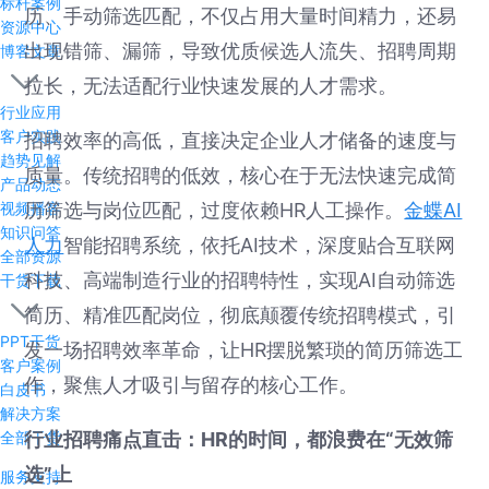
标杆案例
历、手动筛选匹配，不仅占用大量时间精力，还易
资源中心
出现错筛、漏筛，导致优质候选人流失、招聘周期
博客文章
拉长，无法适配行业快速发展的人才需求。
行业应用
客户实践
招聘效率的高低，直接决定企业人才储备的速度与
趋势见解
质量。传统招聘的低效，核心在于无法快速完成简
产品动态
视频播客
历筛选与岗位匹配，过度依赖HR人工操作。
金蝶AI
知识问答
人力
智能招聘系统，依托AI技术，深度贴合互联网
全部资源
科技、高端制造行业的招聘特性，实现AI自动筛选
干货下载
简历、精准匹配岗位，彻底颠覆传统招聘模式，引
PPT干货
发一场招聘效率革命，让HR摆脱繁琐的简历筛选工
客户案例
作，聚焦人才吸引与留存的核心工作。
白皮书
解决方案
全部干货
行业招聘痛点直击：HR的时间，都浪费在“无效筛
选”上
服务支持