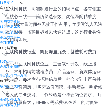
服务支持
客户成功
互联网科技、高端制造行业的招聘痛点，各有侧重
但核心一致——简历筛选低效、岗位匹配精准度
客户成功介绍
低，HR大量时间被无效工作占用，优质候选人无法
服务产品体系
及时对接，招聘目标难以快速达成，这是行业共性
标准成功服务
高级成功服务
的招聘困境。
专项服务
服务与通知
互联网科技行业：简历海量冗余，筛选耗时费力
服务公告
某小型互联网科技企业，主营软件开发、线上服
产品生命周期
务，常年招聘前端程序员、产品运营、新媒体运营
生态伙伴与开发者
等岗位。每次发布招聘信息后，都会收到上百份甚
伙伴与生态
成为合作伙伴
至上千份简历，HR需逐份阅读、手动筛选，判断候
选人的专业技能、工作经验是否符合岗位要求。由
金蝶伙伴体系
于简历量庞大，HR每天需花费60%以上的时间筛
营销服务伙伴