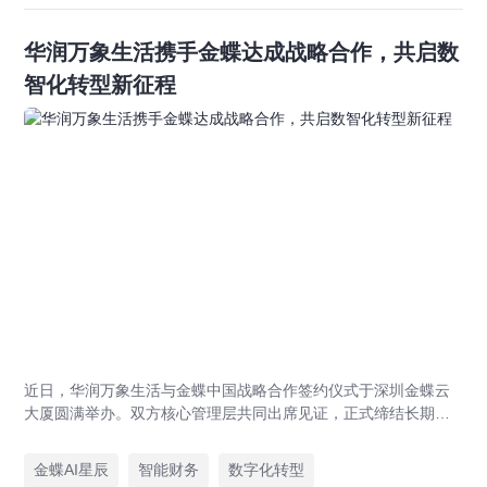
华润万象生活携手金蝶达成战略合作，共启数
智化转型新征程
近日，华润万象生活与金蝶中国战略合作签约仪式于深圳金蝶云
大厦圆满举办。双方核心管理层共同出席见证，正式缔结长期战
略伙伴关系。本次战略合作旨在强强联合，以“共商、共建、共
享”为原则构建长期共赢的数智生态，打造财务数智化转型行业最
金蝶AI星辰
智能财务
数字化转型
佳实践和世界一流财务管理体系。