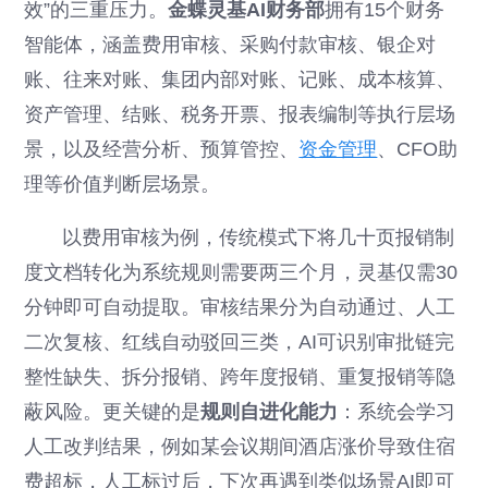
效”的三重压力。
金蝶灵基AI财务部
拥有15个财务
智能体，涵盖费用审核、采购付款审核、银企对
账、往来对账、集团内部对账、记账、成本核算、
资产管理、结账、税务开票、报表编制等执行层场
景，以及经营分析、预算管控、
资金管理
、CFO助
理等价值判断层场景。
以费用审核为例，传统模式下将几十页报销制
度文档转化为系统规则需要两三个月，灵基仅需30
分钟即可自动提取。审核结果分为自动通过、人工
二次复核、红线自动驳回三类，AI可识别审批链完
整性缺失、拆分报销、跨年度报销、重复报销等隐
蔽风险。更关键的是
规则自进化能力
：系统会学习
人工改判结果，例如某会议期间酒店涨价导致住宿
费超标，人工标过后，下次再遇到类似场景AI即可