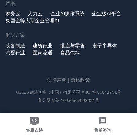
产品
财务云
人力云
企业AI操作系统
企业级AI平台
央国企等大型企业管理AI
解决方案
装备制造
建筑行业
批发与零售
电子半导体
汽配行业
医药流通
食品饮料
法律声明
|
隐私政策
©2026金蝶软件（中国）有限公司
粤ICP备05041751号
粤公网安备 44030502002324号
售后支持
售前咨询