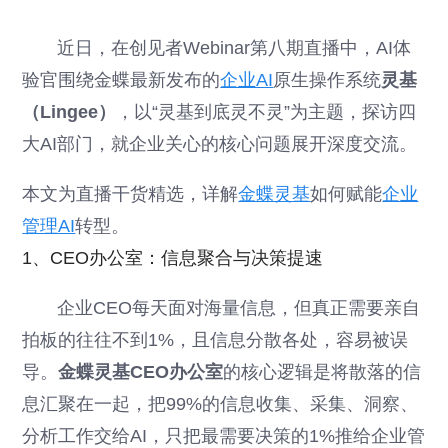
近日，在创见者Webinar第八期直播中，AI体
验官围绕金蝶最新发布的
企业AI
原生操作系统
灵基
（Lingee）
，以“灵基到底灵不灵”为主题，探访四
大AI部门，就企业关心的核心问题展开深度交流。
本文为直播干货精选，详解
金蝶灵基
如何赋能
企业
管理AI
转型。
1、CEO办公室：信息聚合与决策提速
企业CEO每天面对海量信息，但真正需要亲自
拍板的往往不到1%，且信息分散各处，容易被误
导。
金蝶灵基CEO办公室
的核心逻辑是将散落的信
息汇聚在一起，把99%的信息收集、采集、洞察、
分析工作交给AI，只把最需要决策的1%推给企业管