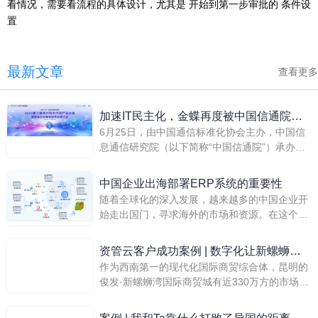
看情况，需要看流程的具体设计，尤其是 开始到第一步审批的 条件设
置
最新文章
查看更多
加速IT民主化，金蝶再度被中国信通院评
6月25日，由中国通信标准化协会主办，中国信
为“引领者”
息通信研究院（以下简称“中国信通院”）承办
的“2025第三届低代码无代码产业大会暨首届企
业智能组装发展大会”在北京成功举办。
中国企业出海部署ERP系统的重要性
随着全球化的深入发展，越来越多的中国企业开
始走出国门，寻求海外的市场和资源。在这个过
程中，企业资源规划（ERP）系统的部署成为了
企业成功出海的关键因素之一。本文将详细探讨
资管云客户成功案例 | 数字化让新螺蛳湾
中国企业出海部署ERP系统的重要性。
作为西南第一的现代化国际商贸综合体，昆明的
国际商贸城运营更简单
俊发·新螺蛳湾国际商贸城有近330万方的市场体
量：商户达3万余户，覆盖了近50个大类170万
种商品，日均客流量约20万人，辐射面遍及云