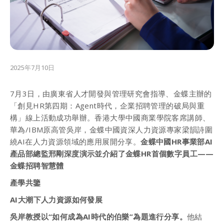
2025年7月10日
7月3日，由廣東省人才開發與管理研究會指導、金蝶主辦的
「創見HR第四期：Agent時代，企業招聘管理的破局與重
構」線上活動成功舉辦。香港大學中國商業學院客席講師、
華為/IBM原高管吳岸，金蝶中國資深人力資源專家梁韻詩圍
繞AI在人力資源領域的應用展開分享。
金蝶中國HR事業部AI
產品部總監邢剛深度演示並介紹了金蝶HR首個數字員工——
金蝶招聘智慧體
產學共鑒
AI大潮下人力資源如何發展
吳岸教授以“如何成為AI時代的伯樂”為題進行分享。
他結