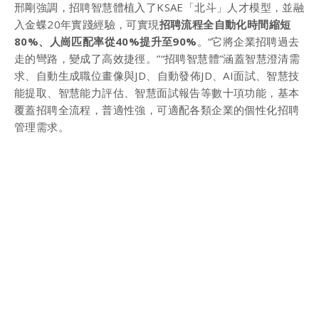
邢剛強調，招聘智慧體植入了KSAE「北斗」人才模型，並融
入金蝶20年實踐經驗，可實現
招聘流程全自動化時間縮短
80%、人崗匹配率從40%提升至90%
。“它將企業招聘過去
走的彎路，變成了高效捷徑。”“招聘智慧體”涵蓋智慧澄清需
求、自動生成職位畫像與JD、自動發佈JD、AI面試、智慧技
能提取、智慧能力評估、智慧面試報告等數十項功能，基本
覆蓋招聘全流程，普適性強，可適配各類企業的個性化招聘
管理需求。