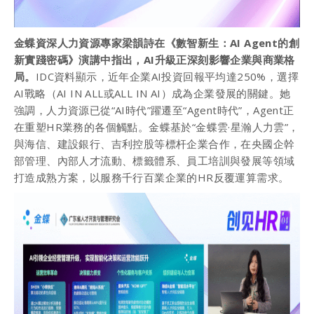
金蝶資深人力資源專家梁韻詩在《數智新生：AI Agent的創
新實踐密碼》演講中指出，AI升級正深刻影響企業與商業格
局。
IDC資料顯示，近年企業AI投資回報平均達250%，選擇
AI戰略（AI IN ALL或ALL IN AI）成為企業發展的關鍵。她
強調，人力資源已從“AI時代”躍遷至“Agent時代”，Agent正
在重塑HR業務的各個觸點。金蝶基於“金蝶雲·星瀚人力雲”，
與海信、建設銀行、吉利控股等標杆企業合作，在央國企幹
部管理、內部人才流動、標籤體系、員工培訓與發展等領域
打造成熟方案，以服務千行百業企業的HR反覆運算需求。