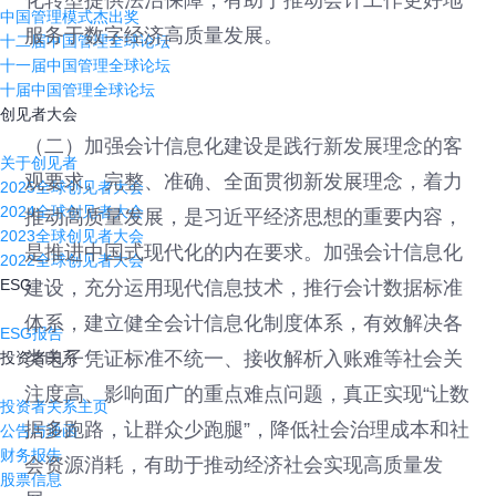
化转型提供法治保障，有助于推动会计工作更好地
中国管理模式杰出奖
服务于数字经济高质量发展。
十二届中国管理全球论坛
十一届中国管理全球论坛
十届中国管理全球论坛
创见者大会
（二）加强会计信息化建设是践行新发展理念的客
关于创见者
观要求。完整、准确、全面贯彻新发展理念，着力
2025全球创见者大会
2024全球创见者大会
推动高质量发展，是习近平经济思想的重要内容，
2023全球创见者大会
是推进中国式现代化的内在要求。加强会计信息化
2022全球创见者大会
ESG
建设，充分运用现代信息技术，推行会计数据标准
体系，建立健全会计信息化制度体系，有效解决各
ESG报告
类电子凭证标准不统一、接收解析入账难等社会关
投资者关系
注度高、影响面广的重点难点问题，真正实现“让数
投资者关系主页
据多跑路，让群众少跑腿”，降低社会治理成本和社
公告与通函
财务报告
会资源消耗，有助于推动经济社会实现高质量发
股票信息