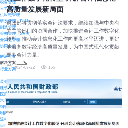
税务管理
高质量发展新局面
人力资源管理
供应链管理
研发管理（PLM）
财政部将贯彻落实会计法要求，继续加强与中央有
制造管理
关主管部门的协同合作，加快推进会计工作数字化
采购管理（SRM）
转型，推动会计信息化工作向更高水平迈进，更好
全渠道管理
协同办公
地服务数字经济高质量发展，为中国式现代化贡献
更多会计力量。
解决方案
解决方案
2024-07-22
155
行业方案
装备制造
建筑行业
医药流通
汽车及零部件
钢铁冶金
制药行业
流程制造
日化日用品