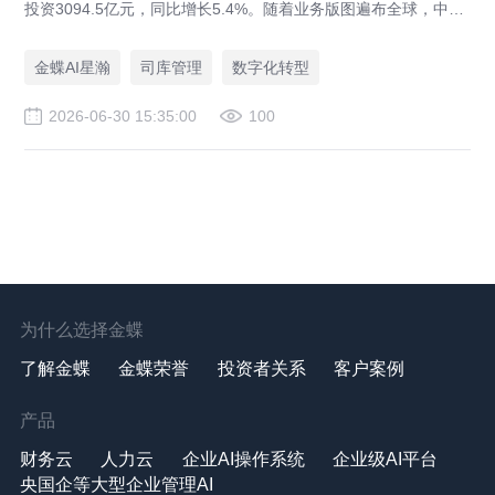
投资3094.5亿元，同比增长5.4%。随着业务版图遍布全球，中企
出海早已告别简单的业务拓张模式，进入全球化精细化运营的新
阶段。而在此过程中，企业的资金管理体系，正成为决定全球化
金蝶AI星瀚
司库管理
数字化转型
成败的关键底牌。曾经仅作为后台支撑的司库，如今已然逆袭升
级，成为企业全球资源配置的核心中枢与战略决策的重要参谋，
2026-06-30 15:35:00
100
扛起了全球资金管控、风险对冲、价值创造的核心重任。
为什么选择金蝶
了解金蝶
金蝶荣誉
投资者关系
客户案例
产品
财务云
人力云
企业AI操作系统
企业级AI平台
央国企等大型企业管理AI