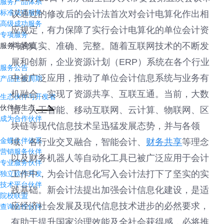
服务产品体系
标准成功服务
议通过的修改后的会计法首次对会计电算化作出相
高级成功服务
应规定，有力保障了实行会计电算化的单位会计资
专项服务
料的真实、准确、完整。随着互联网技术的不断发
服务与通知
展和创新，企业资源计划（ERP）系统在各个行业
服务公告
中被广泛应用，推动了单位会计信息系统与业务有
产品生命周期
机融合，实现了资源共享、互联互通。当前，大数
生态伙伴与开发者
伙伴与生态
据、人工智能、移动互联网、云计算、物联网、区
成为合作伙伴
块链等现代信息技术呈迅猛发展态势，并与各领
金蝶伙伴体系
域、各行业交叉融合，智能会计、
财务共享
等理念
营销服务伙伴
以及财务机器人等自动化工具已被广泛应用于会计
专业服务伙伴
工作中，为会计信息化写入会计法打下了坚实的实
独立软件开发
技术平台伙伴
践基础。新会计法提出加强会计信息化建设，是适
院校联盟
应经济社会发展及现代信息技术进步的必然要求，
查询合作伙伴
有助于提升国家治理效能及全社会获得感，必将推