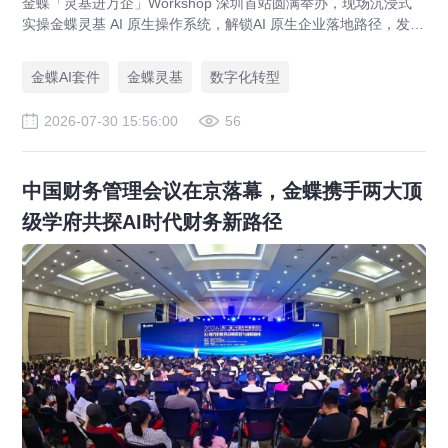
金蝶「灵基进万企」Workshop 深圳首站圆满举办，现场沉浸式
实操金蝶灵基 AI 原生操作系统，解锁AI 原生企业落地路径，发布
AI 原生企业架构师培育计划，依托金蝶 AIGO 转型方法论助力企
业完成数智化升级。
金蝶AI套件
金蝶灵基
数字化转型
2026-07-30 15:56:00
56
中国财务管理会议在京落幕，金蝶携手两大顶
级学府共探AI时代财务新路径