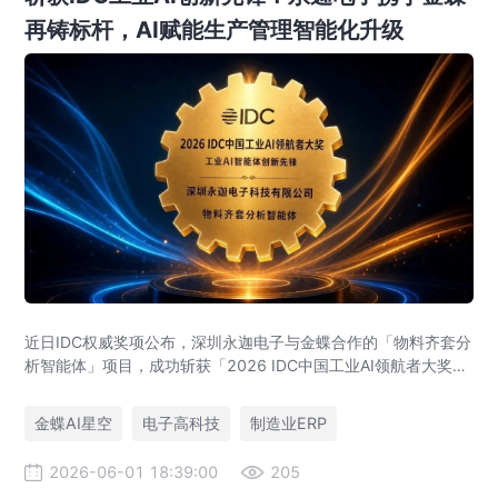
再铸标杆，AI赋能生产管理智能化升级
近日IDC权威奖项公布，深圳永迦电子与金蝶合作的「物料齐套分
析智能体」项目，成功斩获「2026 IDC中国工业AI领航者大奖
——工业AI智能体创新先锋」。
金蝶AI星空
电子高科技
制造业ERP
2026-06-01 18:39:00
205