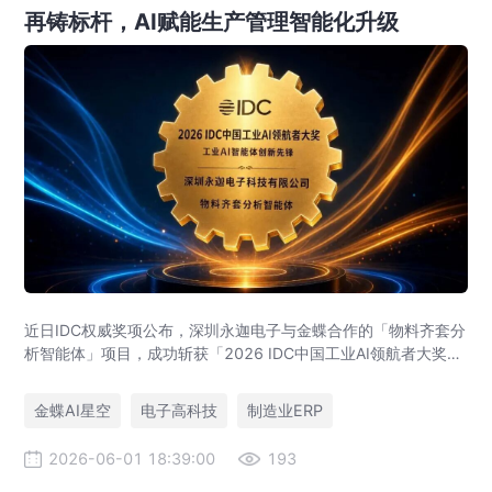
再铸标杆，AI赋能生产管理智能化升级
近日IDC权威奖项公布，深圳永迦电子与金蝶合作的「物料齐套分
析智能体」项目，成功斩获「2026 IDC中国工业AI领航者大奖
——工业AI智能体创新先锋」。
金蝶AI星空
电子高科技
制造业ERP
2026-06-01 18:39:00
193