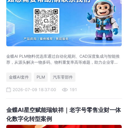
金蝶AI PLM物料优选库通过自动化规则、CAD深度集成与智能推
荐，从源头解决一物多码、物料重复率高等难题，助力企业零部
件标准化，实现降本增效。
金蝶AI套件
PLM
汽车零部件
2026-07-09 18:37:00
191
金蝶AI星空赋能瑞蚨祥｜老字号零售业财一体
化数字化转型案例