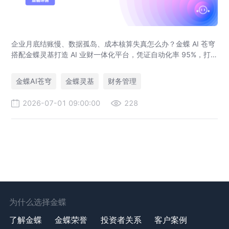
企业月底结账慢、数据孤岛、成本核算失真怎么办？金蝶 AI 苍穹
搭配金蝶灵基打造 AI 业财一体化平台，凭证自动化率 95%，打
通产供销财务全链路，覆盖制造、新能源、教育、人力集团多行
业落地案例。
金蝶AI苍穹
金蝶灵基
财务管理
2026-07-01 09:00:00
228
为什么选择金蝶
了解金蝶
金蝶荣誉
投资者关系
客户案例