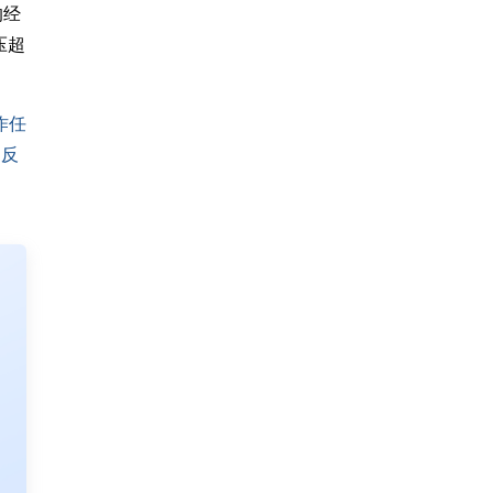
的经
压超
作任
的反