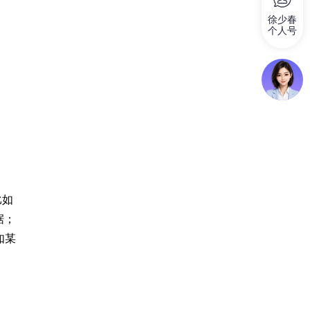
徐少春
个人号
比如
据；
如某