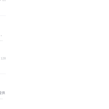
21
，
业
128
提供
合