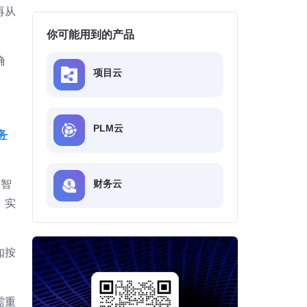
再从
你可能用到的产品
确
项目云
PLM云
务
财务云
空智
，实
如按
需重