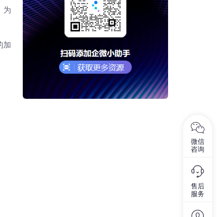
，为
的加
微信
咨询
售后
服务