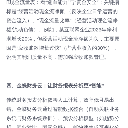
现金流量表：看“造血能力”与“资金安全”：关键指
标是“经营活动现金流净额”（反映企业日常运营的
资金流入）、“现金流量比率”（经营活动现金流净
额/流动负债）。例如，某互联网企业2023年净利
润增长20%，但经营活动现金流净额为负，主要原
因是“应收账款增长过快”（占营业收入的30%），
说明其利润质量不高，需加强应收账款管理。
四、金蝶财务云：让财务报表分析更“智能”
传统财务报表分析依赖人工计算，效率低且易出
错。金蝶财务云通过智能数据整合（自动关联业务
系统与财务系统数据）、预设分析模型（如趋势分
析、同业对比、因素分解），能快速生成可视化分