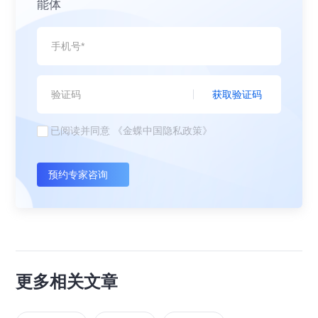
能体
获取验证码
已阅读并同意
《金蝶中国隐私政策》
预约专家咨询
更多相关文章