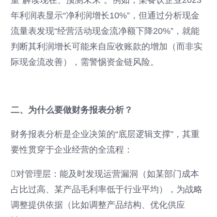
年利润表显示“净利润增长10%”，但通过分析现金
流量表发现“经营活动现金流净额下降20%”，就能
判断其利润增长可能来自应收账款的增加（而非实
际现金流改善），需警惕资金链风险。
二、为什么要做财务报表分析？
财务报表分析是企业决策的“底层逻辑支撑”，其重
要性贯穿于企业经营的全流程：
对管理层：能及时发现运营漏洞（如某部门成本
占比过高、某产品毛利率低于行业平均），为战略
调整提供依据（比如调整产品结构、优化供应