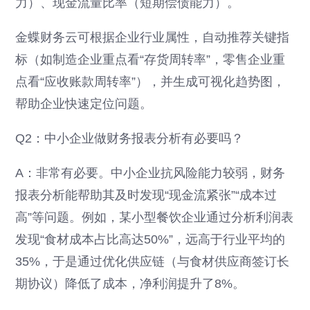
力）、现金流量比率（短期偿债能力）。
金蝶财务云可根据企业行业属性，自动推荐关键指
标（如制造企业重点看“存货周转率”，零售企业重
点看“应收账款周转率”），并生成可视化趋势图，
帮助企业快速定位问题。
Q2：中小企业做财务报表分析有必要吗？
A：非常有必要。中小企业抗风险能力较弱，财务
报表分析能帮助其及时发现“现金流紧张”“成本过
高”等问题。例如，某小型餐饮企业通过分析利润表
发现“食材成本占比高达50%”，远高于行业平均的
35%，于是通过优化供应链（与食材供应商签订长
期协议）降低了成本，净利润提升了8%。