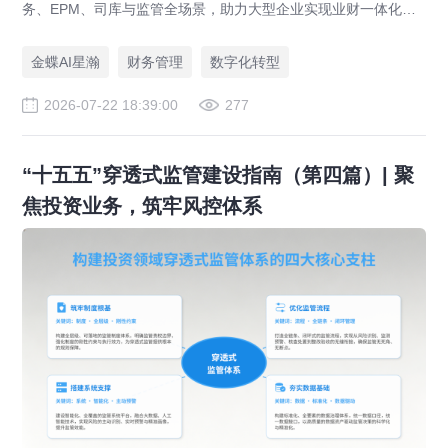
务、EPM、司库与监管全场景，助力大型企业实现业财一体化与
财务管理AI转型，推动财务从核算型迈向价值创造型，成为招商
局、华为、通威等领先企业的共同选择。
金蝶AI星瀚
财务管理
数字化转型
2026-07-22 18:39:00
277
“十五五”穿透式监管建设指南（第四篇）| 聚
焦投资业务，筑牢风控体系