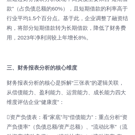
款”（占负债总额的60%），且短期借款的利率高于
行业平均1.5个百分点。基于此，企业调整了融资结
构，将部分短期借款转为长期借款，降低了财务费
用，2023年净利润较上年增长8%。
三、财务报表分析的核心维度
财务报表分析的核心是拆解“三张表”的逻辑关联，
从偿债能力、盈利能力、运营能力、成长能力四大
维度评估企业“健康度”：
资产负债表：看“家底”与“偿债能力”：重点分析“资
产负债率”（负债总额/资产总额）、“流动比率”（流