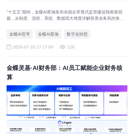
“十五五”期间，金蝶AI星瀚发布央国企穿透式监管建设指南第四
篇，从制度、流程、系统、数据四大维度详解投资业务风控体系
落地路径，助力央企防范投资风险、优化国有资本布局。
金蝶AI苍穹
金蝶AI星瀚
数字化转型
2026-07-20 17:17:00
128
金蝶灵基·AI财务部：AI员工赋能企业财务核
算