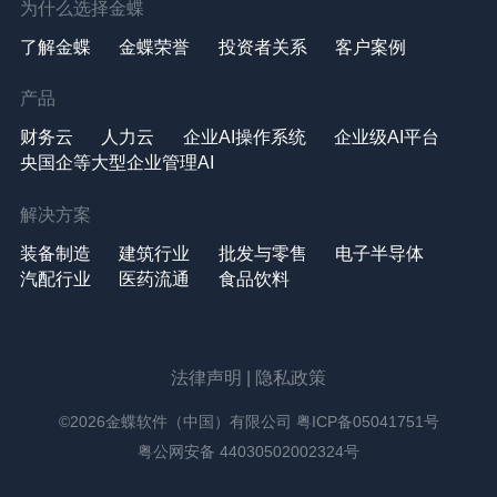
为什么选择金蝶
了解金蝶
金蝶荣誉
投资者关系
客户案例
产品
财务云
人力云
企业AI操作系统
企业级AI平台
央国企等大型企业管理AI
解决方案
装备制造
建筑行业
批发与零售
电子半导体
汽配行业
医药流通
食品饮料
法律声明
|
隐私政策
©2026金蝶软件（中国）有限公司
粤ICP备05041751号
粤公网安备 44030502002324号