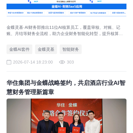
金蝶灵基·AI财务部推出11位AI核算员工，覆盖审核、对账、记
账、月结等财务全流程，助力企业财务智能化转型，提升核算效
率与准确性。
金蝶AI套件
金蝶灵基
智能财务
2026-07-14 18:23:00
303
华住集团与金蝶战略签约，共启酒店行业AI智
慧财务管理新篇章