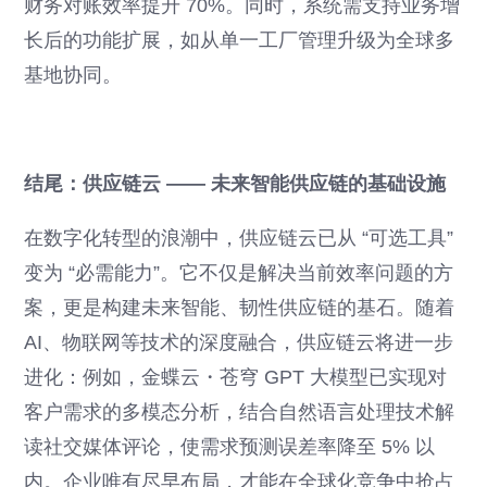
财务对账效率提升 70%。同时，系统需支持业务增
长后的功能扩展，如从单一工厂管理升级为全球多
基地协同。
结尾：供应链云 —— 未来智能供应链的基础设施
在数字化转型的浪潮中，供应链云已从 “可选工具”
变为 “必需能力”。它不仅是解决当前效率问题的方
案，更是构建未来智能、韧性供应链的基石。随着
AI、物联网等技术的深度融合，供应链云将进一步
进化：例如，金蝶云・苍穹 GPT 大模型已实现对
客户需求的多模态分析，结合自然语言处理技术解
读社交媒体评论，使需求预测误差率降至 5% 以
内。企业唯有尽早布局，才能在全球化竞争中抢占