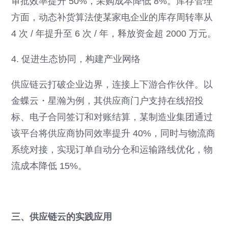
审批效率提升 50%，采购成本降低 8%。库存管理
方面，动态补货算法使某家电企业的库存周转率从
4 次 / 年提升至 6 次 / 年，释放资金超 2000 万元。
4. 促进生态协同，构建产业网络
供应链云打破企业边界，连接上下游合作伙伴。以
金蝶云・星瀚为例，其供应商门户支持在线招投
标、电子合同签订和对账结算，某制造业集团通过
该平台将供应商协同效率提升 40%，同时与物流商
系统对接，实现订单自动分仓和运输路线优化，物
流成本降低 15%。
三、供应链云的实践应用