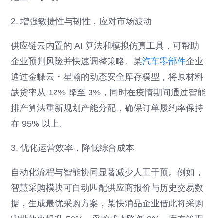
2. 增强敏捷性与韧性，应对市场波动
供应链云内置的 AI 算法和模拟仿真工具，可帮助
企业预判风险并快速调整策略。某
汽车零部件
企业
通过金蝶云・星瀚的动态安全库存模型，将原材料
缺货率从 12% 降至 3%，同时在疫情期间通过智能
排产算法重新规划产能分配，确保订单履约率保持
在 95% 以上。
3. 优化运营效率，降低综合成本
自动化流程与智能协同显著减少人工干预。例如，
智慧采购模块可自动匹配供应商报价与历史交易数
据，生成最优采购方案，某快消品企业借此将采购