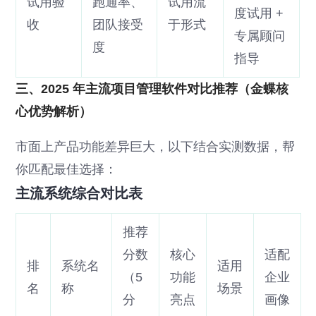
试用验
跑通率、
试用流
度试用 +
收
团队接受
于形式
专属顾问
度
指导
三、2025 年主流项目管理软件对比推荐（金蝶核
心优势解析）
市面上产品功能差异巨大，以下结合实测数据，帮
你匹配最佳选择：
主流系统综合对比表
推荐
分数
核心
适配
排
系统名
适用
（5
功能
企业
名
称
场景
分
亮点
画像