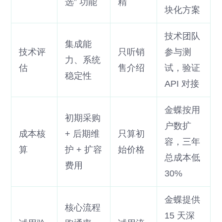
选” 功能
精
块化方案
技术团队
集成能
技术评
只听销
参与测
力、系统
估
售介绍
试，验证
稳定性
API 对接
金蝶按用
初期采购
户数扩
成本核
+ 后期维
只算初
容，三年
算
护 + 扩容
始价格
总成本低
费用
30%
金蝶提供
核心流程
15 天深