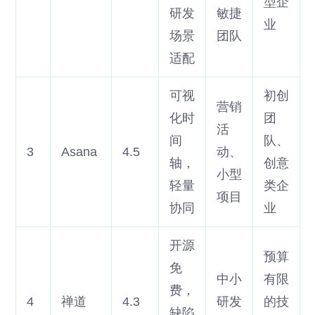
型企
研发
敏捷
业
场景
团队
适配
可视
初创
营销
化时
团
活
间
队、
3
Asana
4.5
动、
轴，
创意
小型
轻量
类企
项目
协同
业
开源
预算
免
中小
有限
费，
4
禅道
4.3
研发
的技
缺陷