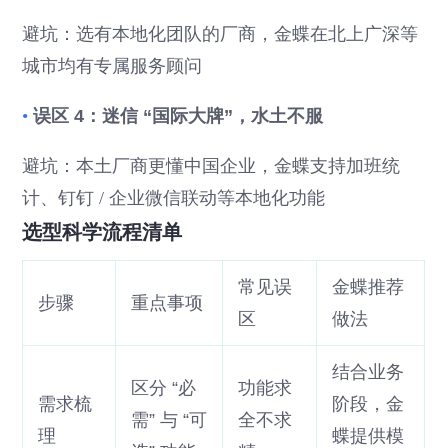
避坑：选有本地化团队的厂商，金蝶在北上广深等
城市均有专属服务顾问
•
误区 4：迷信 “国际大牌”，水土不服
避坑：本土厂商更懂中国企业，金蝶支持加班统
计、钉钉 / 企业微信联动等本地化功能
选型科学流程清单
常见误
金蝶推荐
步骤
重点事项
区
做法
结合业务
区分 “必
功能求
需求梳
阶段，金
需” 与 “可
全不求
理
蝶提供模