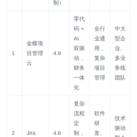
制）
零代
码 +
全行
中大
AI
业通
型企
金蝶项
双驱
用，
业、
1
目管理
4.9
动，
复杂
多业
云
财务
项目
务线
一体
管理
团队
化
复杂
流程
软件
技术
定
研
驱动
2
Jira
4.6
制，
发、