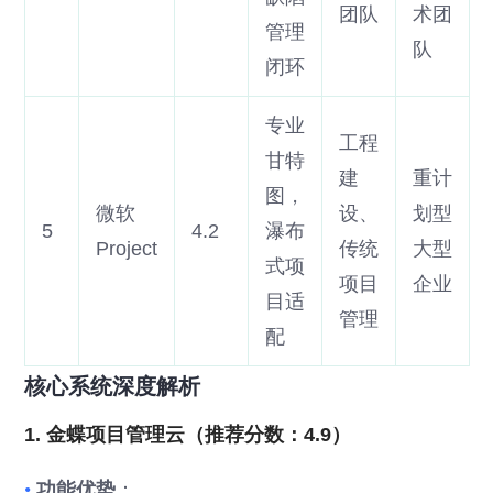
团队
术团
管理
队
闭环
专业
工程
甘特
建
重计
图，
微软
设、
划型
5
4.2
瀑布
Project
传统
大型
式项
项目
企业
目适
管理
配
核心系统深度解析
1. 金蝶项目管理云（推荐分数：4.9）
•
功能优势
：