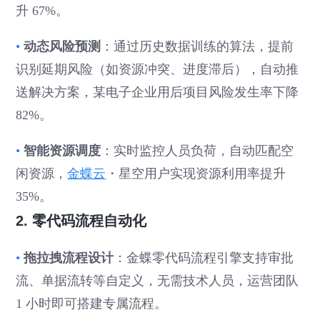
升 67%。
•
动态风险预测
：通过历史数据训练的算法，提前
识别延期风险（如资源冲突、进度滞后），自动推
送解决方案，某电子企业用后项目风险发生率下降
82%。
•
智能资源调度
：实时监控人员负荷，自动匹配空
闲资源，
金蝶云
・星空用户实现资源利用率提升
35%。
2. 零代码流程自动化
•
拖拉拽流程设计
：金蝶零代码流程引擎支持审批
流、单据流转等自定义，无需技术人员，运营团队
1 小时即可搭建专属流程。