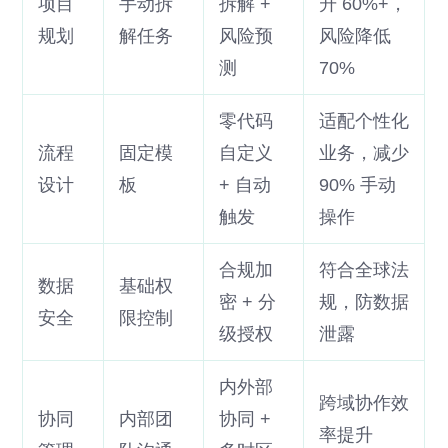
项目
手动拆
拆解 +
升 60%+，
规划
解任务
风险预
风险降低
测
70%
零代码
适配个性化
流程
固定模
自定义
业务，减少
设计
板
+ 自动
90% 手动
触发
操作
合规加
符合全球法
数据
基础权
密 + 分
规，防数据
安全
限控制
级授权
泄露
内外部
跨域协作效
协同
内部团
协同 +
率提升