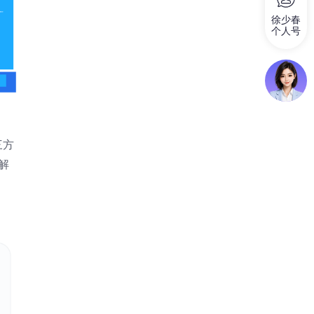
徐少春
个人号
三方
解