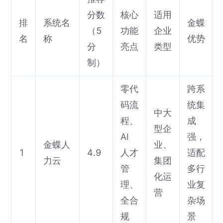
分数
核心
适用
排
系统名
金蝶
（5
功能
企业
名
称
优势
分
亮点
类型
制）
零代
跨系
码流
统集
中大
程、
成
型企
AI
强，
金蝶人
业、
1
4.9
人才
适配
力云
集团
管
多行
化运
理、
业复
营
全合
杂场
规
景