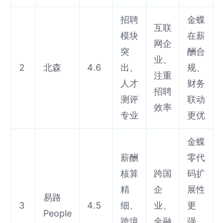
招聘
金蝶
互联
模块
在薪
网企
突
酬合
业、
2
北森
4.6
出、
规、
注重
人才
财务
招聘
测评
联动
效率
专业
更优
金蝶
薪酬
零代
核算
跨国
码扩
精
企
展性
易路
3
4.5
细、
业、
更
People
跨境
金融
强，