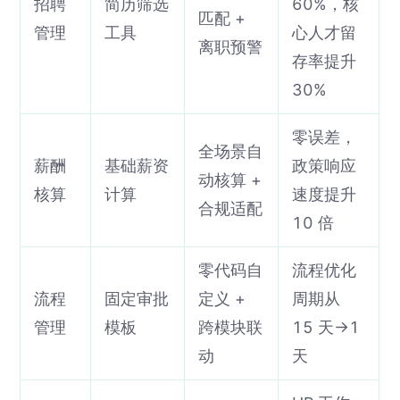
招聘
简历筛选
60%，核
匹配 +
管理
工具
心人才留
离职预警
存率提升
30%
零误差，
全场景自
薪酬
基础薪资
政策响应
动核算 +
核算
计算
速度提升
合规适配
10 倍
零代码自
流程优化
流程
固定审批
定义 +
周期从
管理
模板
跨模块联
15 天→1
动
天