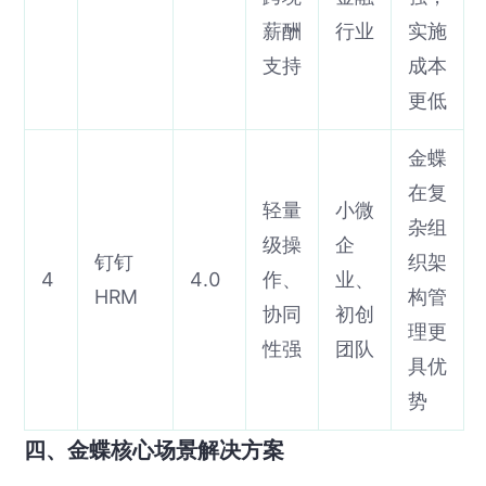
薪酬
行业
实施
支持
成本
更低
金蝶
在复
轻量
小微
杂组
级操
企
钉钉
织架
4
4.0
作、
业、
HRM
构管
协同
初创
理更
性强
团队
具优
势
四、金蝶核心场景解决方案