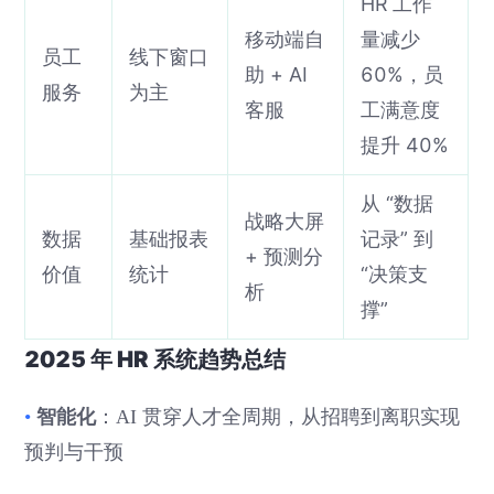
HR 工作
移动端自
量减少
员工
线下窗口
助 + AI
60%，员
服务
为主
客服
工满意度
提升 40%
从 “数据
战略大屏
数据
基础报表
记录” 到
+ 预测分
价值
统计
“决策支
析
撑”
2025 年 HR 系统趋势总结
智能化
•
：AI 贯穿人才全周期，从招聘到离职实现
预判与干预