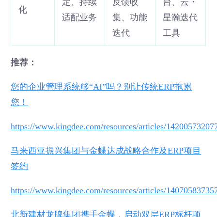
定、持续
反馈收
台、云・
化
适配业务
集、功能
星瀚迭代
迭代
工具
推荐：
您的企业管理系统够“AI”吗？别让传统ERP拖累
您！
https://www.kingdee.com/resources/articles/1420057320
马来西亚振兴集团与金蝶达成战略合作及ERP项目
签约
https://www.kingdee.com/resources/articles/1407058373
北新建材龙牌集团携手金蝶，启动双层ERP标杆项