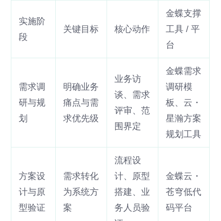
金蝶支撑
实施阶
关键目标
核心动作
工具 / 平
段
台
金蝶需求
业务访
需求调
明确业务
调研模
谈、需求
研与规
痛点与需
板、云・
评审、范
划
求优先级
星瀚方案
围界定
规划工具
流程设
方案设
需求转化
计、原型
金蝶云・
计与原
为系统方
搭建、业
苍穹低代
型验证
案
务人员验
码平台