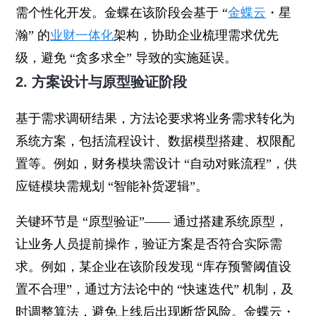
需个性化开发。金蝶在该阶段会基于 “
金蝶云
・星
瀚” 的
业财一体化
架构，协助企业梳理需求优先
级，避免 “贪多求全” 导致的实施延误。
2. 方案设计与原型验证阶段
基于需求调研结果，方法论要求将业务需求转化为
系统方案，包括流程设计、数据模型搭建、权限配
置等。例如，财务模块需设计 “自动对账流程”，供
应链模块需规划 “智能补货逻辑”。
关键环节是 “原型验证”—— 通过搭建系统原型，
让业务人员提前操作，验证方案是否符合实际需
求。例如，某企业在该阶段发现 “库存预警阈值设
置不合理”，通过方法论中的 “快速迭代” 机制，及
时调整算法，避免上线后出现断货风险。金蝶云・