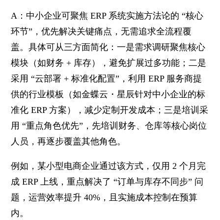
A：中小企业可聚焦 ERP 系统实施方法论的 “核心
环节”，优先解决关键痛点，无需追求全流程覆
盖。具体可从三方面简化：一是需求调研聚焦核心
模块（如财务 + 库存），避免扩展过多功能；二是
采用 “云部署 + 标准化配置”，利用 ERP 服务商提
供的行业模板（如金蝶云・星辰针对中小企业的标
准化 ERP 方案），减少定制开发成本；三是培训采
用 “重点角色优先”，先培训财务、仓库等核心岗位
人员，再逐步覆盖其他角色。
例如，某小型电商企业通过该方式，仅用 2 个月完
成 ERP 上线，重点解决了 “订单与库存不同步” 问
题，运营效率提升 40%，且实施成本控制在预算
内。