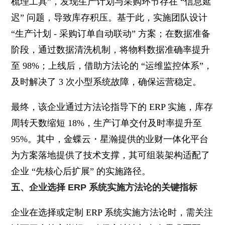
梳理工具”，发现生产计划与采购环节存在 “信息延
迟” 问题，导致库存积压。基于此，实施团队设计
“生产计划 - 采购订单自动联动” 方案；在数据准备
阶段，通过数据清洗机制，将物料数据准确率提升
至 98%；上线后，借助方法论的 “运维监控体系”，
及时解决了 3 次小型系统故障，确保运营稳定。
最终，该企业通过方法论指导下的 ERP 实施，库存
周转天数缩短 18%，生产订单交付及时率提升至
95%。其中，金蝶云・星瀚提供的业财一体化平台
为方案落地提供了技术支撑，其可组装架构适配了
企业 “先核心后扩展” 的实施路径。
五、企业选择 ERP 系统实施方法论的关键指标
企业在选择或定制 ERP 系统实施方法论时，需关注