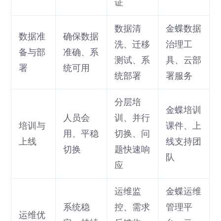
证
数据清
金蝶数据
数据准
确保数据
洗、迁移
治理工
备与部
准确、系
测试、系
具、云部
署
统可用
统部署
署服务
分层培
金蝶培训
人员会
训、并行
培训与
课件、上
用、平稳
切换、问
上线
线支持团
切换
题快速响
队
应
运维监
金蝶运维
系统稳
控、需求
管理平
运维优