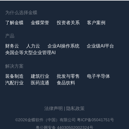
为什么选择金蝶
了解金蝶
金蝶荣誉
投资者关系
客户案例
产品
财务云
人力云
企业AI操作系统
企业级AI平台
央国企等大型企业管理AI
解决方案
装备制造
建筑行业
批发与零售
电子半导体
汽配行业
医药流通
食品饮料
法律声明
|
隐私政策
©2026金蝶软件（中国）有限公司
粤ICP备05041751号
粤公网安备 44030502002324号