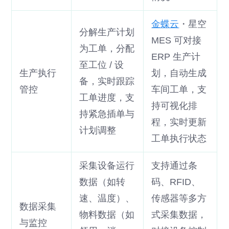
金蝶云
・星空
分解生产计划
MES 可对接
为工单，分配
ERP 生产计
至工位 / 设
生产执行
划，自动生成
备，实时跟踪
管控
车间工单，支
工单进度，支
持可视化排
持紧急插单与
程，实时更新
计划调整
工单执行状态
采集设备运行
支持通过条
数据（如转
码、RFID、
速、温度）、
传感器等多方
数据采集
物料数据（如
式采集数据，
与监控