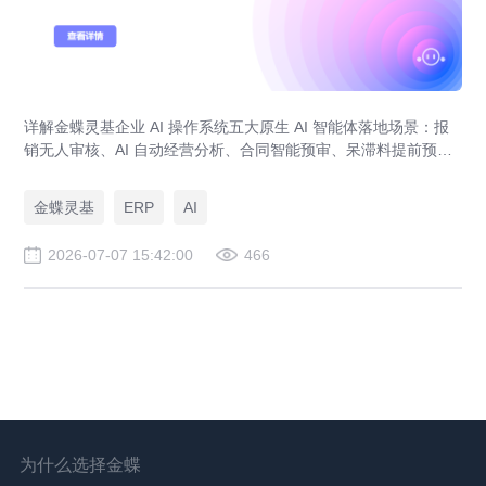
详解金蝶灵基企业 AI 操作系统五大原生 AI 智能体落地场景：报
销无人审核、AI 自动经营分析、合同智能预审、呆滞料提前预
警、预算实时管控，解决传统 ERP、RPA、BI 落地局限。
金蝶灵基
ERP
AI
2026-07-07 15:42:00
466
为什么选择金蝶