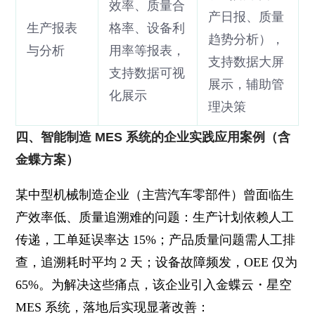
效率、质量合
产日报、质量
生产报表
格率、设备利
趋势分析），
与分析
用率等报表，
支持数据大屏
支持数据可视
展示，辅助管
化展示
理决策
四、智能制造 MES 系统的企业实践应用案例（含
金蝶方案）
某中型机械制造企业（主营汽车零部件）曾面临生
产效率低、质量追溯难的问题：生产计划依赖人工
传递，工单延误率达 15%；产品质量问题需人工排
查，追溯耗时平均 2 天；设备故障频发，OEE 仅为
65%。为解决这些痛点，该企业引入金蝶云・星空
MES 系统，落地后实现显著改善：