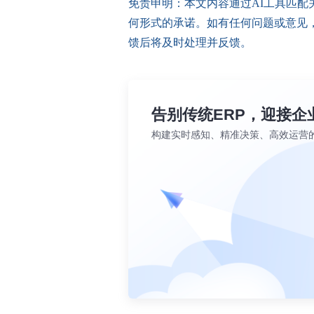
免责申明：本文内容通过AI工具匹
何形式的承诺。如有任何问题或意见，您可以
馈后将及时处理并反馈。
告别传统ERP，迎接企
构建实时感知、精准决策、高效运营