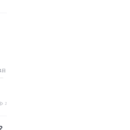
1日
分
2
？