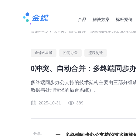
产品
解决方案
标杆案例
资源中心
/
0冲突、自动合并：多终端同步办公支持底
金蝶AI星瀚
协同办公
流程制造
0冲突、自动合并：多终端同步
多终端同步办公支持的技术架构主要由三部分组
数据与处理请求的后台系统）。
2025-10-31
389
分享:
一、多终端同步办公支持的技术架构