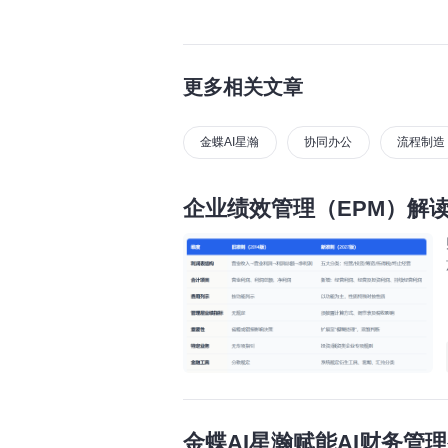
更多相关文章
金蝶AI星瀚
协同办公
流程制造
企业绩效管理（EPM）解
金蝶AI星瀚赋能AI财务管