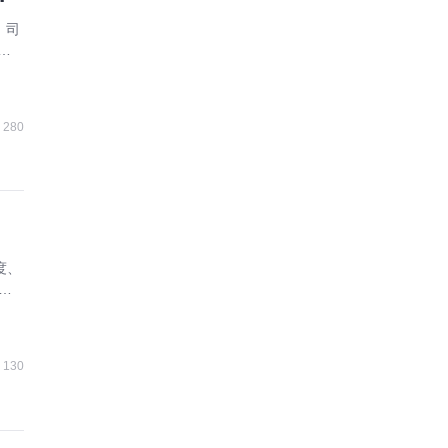
、司
财
选
280
度、
范
130