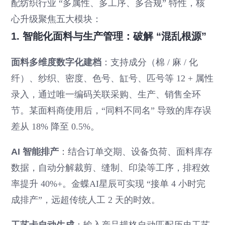
配纺织行业 “多属性、多工序、多合规” 特性，核
心升级聚焦五大模块：
1. 智能化面料与生产管理：破解 “混乱根源”
面料多维度数字化建档
：支持成分（棉 / 麻 / 化
纤）、纱织、密度、色号、缸号、匹号等 12 + 属性
录入，通过唯一编码关联采购、生产、销售全环
节。某面料商使用后，“同料不同名” 导致的库存误
差从 18% 降至 0.5%。
AI 智能排产
：结合订单交期、设备负荷、面料库存
数据，自动分解裁剪、缝制、印染等工序，排程效
率提升 40%+。金蝶AI星辰可实现 “接单 4 小时完
成排产”，远超传统人工 2 天的时效。
工艺卡自动生成
：输入产品规格自动匹配历史工艺