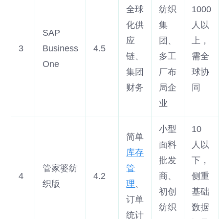
全球
纺织
1000
化供
集
人以
SAP
应
团、
上，
3
Business
4.5
链、
多工
需全
One
集团
厂布
球协
财务
局企
同
业
小型
10
简单
面料
人以
库存
批发
下，
管家婆纺
管
4
4.2
商、
侧重
织版
理
、
初创
基础
订单
纺织
数据
统计