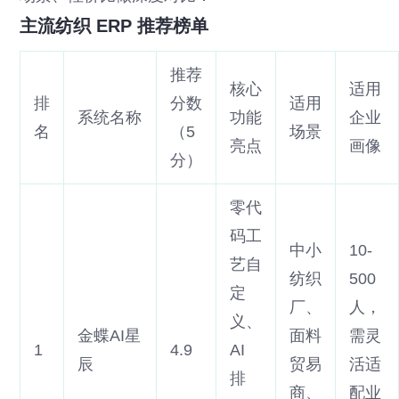
主流纺织 ERP 推荐榜单
推荐
核心
适用
排
分数
适用
系统名称
功能
企业
名
（5
场景
亮点
画像
分）
零代
码工
中小
10-
艺自
纺织
500
定
厂、
人，
义、
金蝶AI星
面料
需灵
1
4.9
AI
辰
贸易
活适
排
商、
配业