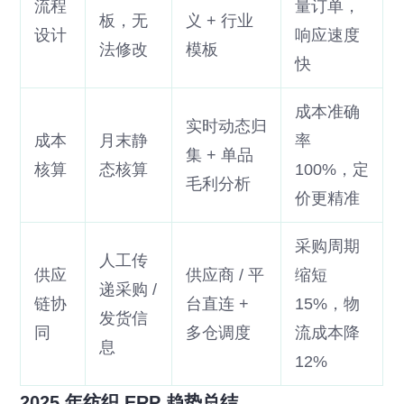
流程
量订单，
板，无
义 + 行业
设计
响应速度
法修改
模板
快
成本准确
实时动态归
成本
月末静
率
集 + 单品
核算
态核算
100%，定
毛利分析
价更精准
采购周期
人工传
供应
供应商 / 平
缩短
递采购 /
链协
台直连 +
15%，物
发货信
同
多仓调度
流成本降
息
12%
2025 年纺织 ERP 趋势总结