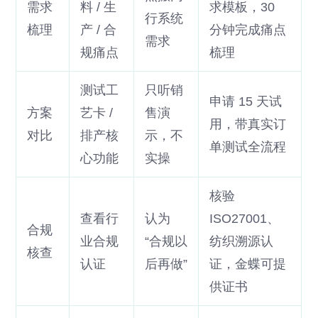
需求
料 / 生
求模板，30
行系统
梳理
产 / 合
分钟完成痛点
需求
规痛点
梳理
测试工
只听销
申请 15 天试
方案
艺卡 /
售演
用，带真实订
对比
排产核
示，不
单测试全流程
心功能
实操
核验
查看行
认为
ISO27001、
合规
业合规
“合规以
纺织溯源认
核查
认证
后再做”
证，金蝶可提
供证书