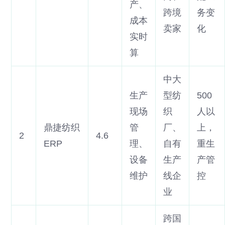
产、
跨境
务变
成本
卖家
化
实时
算
中大
生产
型纺
500
现场
织
人以
鼎捷纺织
管
厂、
上，
2
4.6
ERP
理、
自有
重生
设备
生产
产管
维护
线企
控
业
跨国