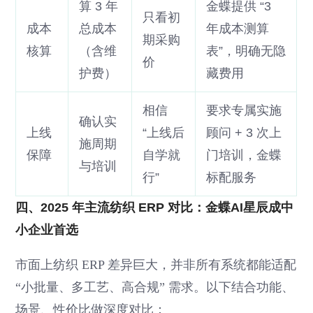
算 3 年
金蝶提供 “3
只看初
成本
总成本
年成本测算
期采购
核算
（含维
表”，明确无隐
价
护费）
藏费用
相信
要求专属实施
确认实
上线
“上线后
顾问 + 3 次上
施周期
保障
自学就
门培训，金蝶
与培训
行”
标配服务
四、2025 年主流纺织 ERP 对比：金蝶AI星辰成中
小企业首选
市面上纺织 ERP 差异巨大，并非所有系统都能适配
“小批量、多工艺、高合规” 需求。以下结合功能、
场景、性价比做深度对比：