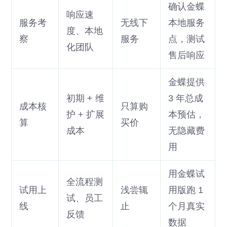
确认金蝶
响应速
服务考
无线下
本地服务
度、本地
察
服务
点，测试
化团队
售后响应
金蝶提供
初期 + 维
3 年总成
成本核
只算购
护 + 扩展
本预估，
算
买价
成本
无隐藏费
用
用金蝶试
全流程测
试用上
浅尝辄
用版跑 1
试、员工
线
止
个月真实
反馈
数据