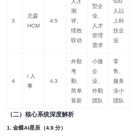
人才
500
型企
测
人以
北森
业、
3
4.5
评、
上科
HCM
人才
绩效
技企
管理
联动
业
需求
外勤
小微
零
考
企
售、
i 人
4
4.3
勤、
业、
服务
事
简单
外勤
业小
算薪
团队
团队
（二）核心系统深度解析
1. 金蝶AI星辰（4.9 分）