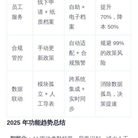
线下申
员工
自助 +
提升
请 + 纸
服务
电子档
70%，降
质档案
案
本 50%
自动适
规避 99%
合规
手动更
配 + 合
的政策风
管控
新政策
规预警
险
跨系统
模块孤
消除数据
数据
集成 +
立 + 人
孤岛，决
联动
实时同
工导表
策提速
步
2025 年功能趋势总结