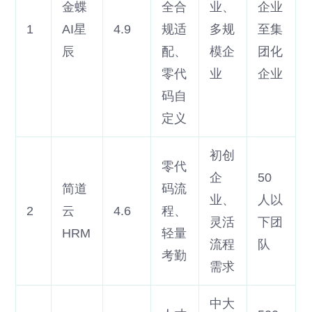
金蝶
全合
业、
企业
1
AI星
4.9
规适
多规
至集
辰
配、
模企
团化
零代
业
企业
码自
定义
初创
零代
企
50
简道
码流
业、
人以
2
云
4.6
程、
灵活
下团
HRM
轻量
流程
队
考勤
需求
中大