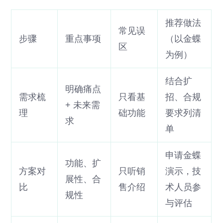
推荐做法
常见误
步骤
重点事项
（以金蝶
区
为例）
结合扩
明确痛点
需求梳
只看基
招、合规
+ 未来需
理
础功能
要求列清
求
单
申请金蝶
功能、扩
方案对
只听销
演示，技
展性、合
比
售介绍
术人员参
规性
与评估