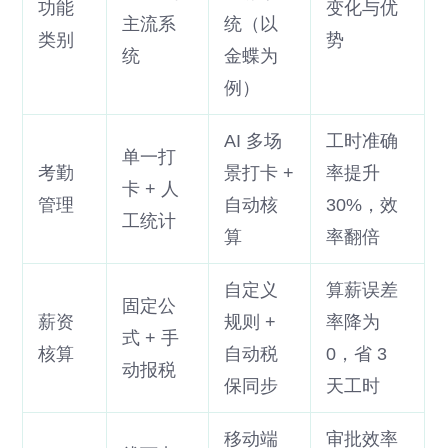
功能
变化与优
主流系
统（以
类别
势
统
金蝶为
例）
AI 多场
工时准确
单一打
考勤
景打卡 +
率提升
卡 + 人
管理
自动核
30%，效
工统计
算
率翻倍
自定义
算薪误差
固定公
薪资
规则 +
率降为
式 + 手
核算
自动税
0，省 3
动报税
保同步
天工时
移动端
审批效率