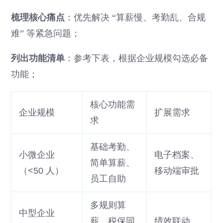
梳理核心痛点
：优先解决 “算薪慢、考勤乱、合规
难” 等紧急问题；
列出功能清单
：参考下表，根据企业规模勾选必备
功能；
核心功能需
企业规模
扩展需求
求
基础考勤、
小微企业
电子档案、
简单算薪、
（<50 人）
移动端审批
员工自助
多规则算
中型企业
薪、税保同
绩效联动、