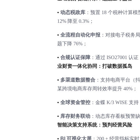
•
动态税政库
：预置 18 个税种计算
12% 降至 0.3%；
•
全流程自动化申报
：对接电子税务局
题下降 76%；
•
合规认证保障
：通过 ISO27001
业财资一体化协同：打破数据孤岛
•
多渠道数据整合
：支持电商平台（抖音、
某跨境电商库存周转效率提升 40%；
•
全球资金管控
：金蝶 K/3 WISE
•
库存财务联动
：动态库存看板预警缺
智能决策支持系统：预判经营风险
•
BI 可视化大屏
：200 + 经营指