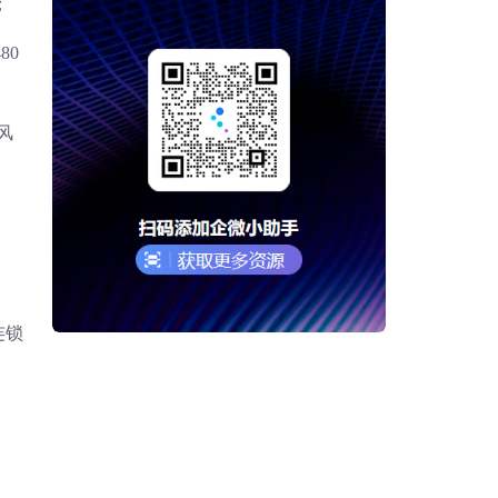
；
80
风
连锁