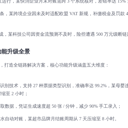
运行，某快消企业月末对账需跨 3 个系统核对，差错率达 15%
 条，某跨境企业因未及时适配欧盟 VAT 新规，补缴税金及罚款 4
天生成，某科技公司因资金流预测不及时，险些遭遇 500 万元级断链
功能升级全景
熟度模型，打造全链路解决方案，核心功能升级涵盖五大维度：
R 识别技术，支持 27 种票据类型识别，准确率达 99.2%，某母婴
时缩至 2 小时；
数据，凭证生成速度超 50 张 / 分钟，减少 90% 手工录入；
自动对账，某超市品牌月结账周期从 7 天压缩至 8 小时。