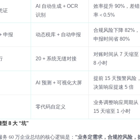
AI 自动生成 + OCR
效率提升 90%，差错
凭证
识别
率＜0.5%
合规风险下降 82%，
+ 申报
动态税库 + 自动申报
申报时间省 80%
对账时间从 7 天缩至
行
20 + 系统无缝对接
8 小时
提前 15 天预警风险
AI 预测 + 可视化大屏
决策响应提速 5 倍
业务调整响应周期从
零代码自定义
15 天缩至 1 小时
8 大 “坑”
服务 60 万企业总结的核心逻辑是：
“业务定需求，合规控风险，