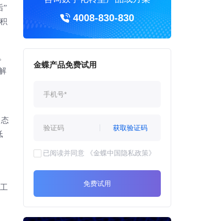
”
4008-830-830
步积
。
金蝶产品免费试用
解
常态
获取验证码
低
已阅读并同意
《金蝶中国隐私政策》
免费试用
个工