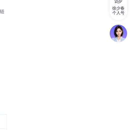
徐少春
断链
个人号