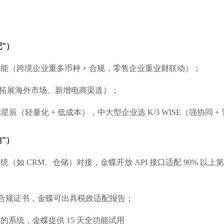
配”）
能（跨境企业重多币种 + 合规，零售企业重业财联动）；
是否拓展海外市场、新增电商渠道）；
（轻量化 + 低成本），中大型企业选 K/3 WISE（强协同 + 
难”）
如 CRM、仓储）对接，金蝶开放 API 接口适配 90% 以上
1 等合规证书，金蝶可出具税政适配报告；
系统，金蝶提供 15 天全功能试用