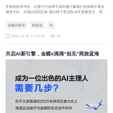
年初的技术冲击，让整个行业猝不及防被打蒙我们在探索中逐步
调准方向，才得以回归正轨 我们终于意识到 AI不是救世主，而制
造业本身才是
金蝶AI星空
制造业
AI
2025-12-31 17:28:00
82
共启AI新引擎，金蝶x滴滴“创见”商旅蓝海