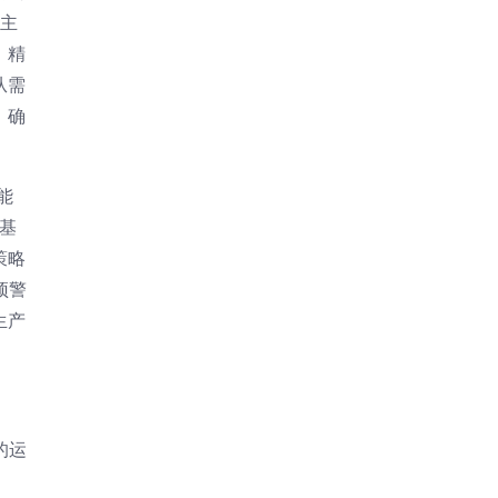
种主
，精
从需
，确
能
基
策略
预警
生产
的运