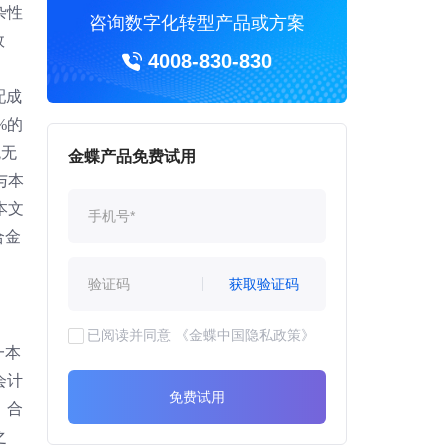
杂性
咨询数字化转型产品或方案
效
4008-830-830
配成
%的
统无
金蝶产品免费试用
与本
本文
合金
获取验证码
已阅读并同意
《金蝶中国隐私政策》
一本
会计
免费试用
、合
之