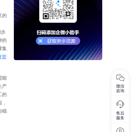
区的
同步
种的
撑集
链管
需能
生产
微信
咨询
工的
面，
与稳
售后
服务