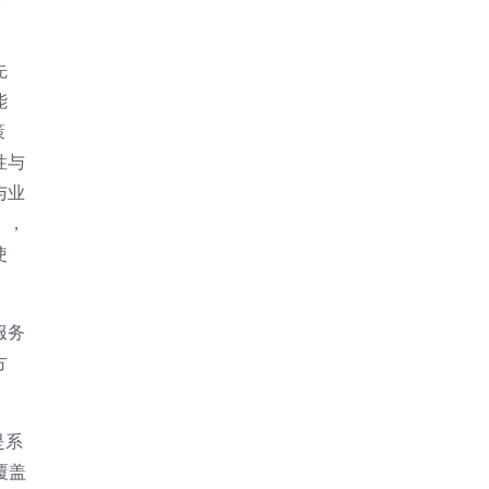
先
能
策
性与
与业
），
使
服务
方
是系
覆盖