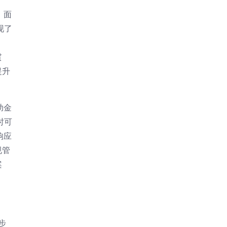
，面
现了
贯
提升
助金
时可
响应
规管
案
步