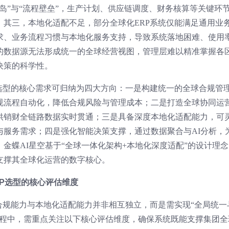
岛”与“流程壁垒”，生产计划、供应链调度、财务核算等关键环
；其三，本地化适配不足，部分全球化ERP系统仅能满足通用业
求、业务流程习惯与本地化服务支持，导致系统落地困难、使用
的数据源无法形成统一的全球经营视图，管理层难以精准掌握各
决策的科学性。
RP选型的核心需求可归纳为四大方向：一是构建统一的全球合规管
规流程自动化，降低合规风险与管理成本；二是打造全球协同运
供销财全链路数据实时贯通；三是具备深度本地化适配能力，可
与服务需求；四是强化智能决策支撑，通过数据聚合与AI分析，
金蝶AI星空基于“全球一体化架构+本地化深度适配”的设计理念
支撑其全球化运营的数字核心。
P选型的核心评估维度
合规能力与本地化适配能力并非相互独立，而是需实现“全局统一
型过程中，需重点关注以下核心评估维度，确保系统既能支撑集团全