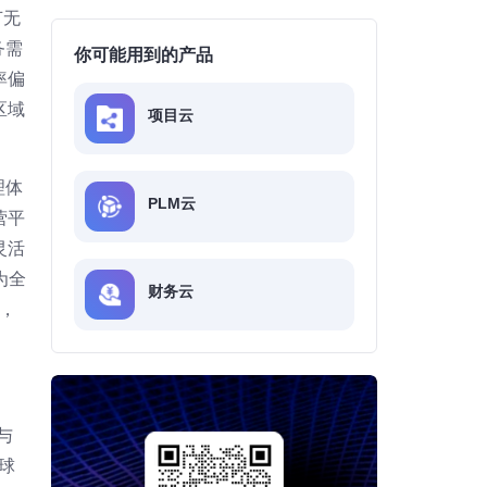
节无
务需
你可能用到的产品
率偏
区域
项目云
理体
PLM云
营平
灵活
为全
财务云
，
与
球