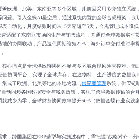
覆盖欧洲、北美、东南亚等多个区域，此前因采用多套独立系统
等问题。引入金蝶AI星空后，通过系统内置的全球合规框架，实
报表自动化，月度结账时间从15天缩短至5天，合规管理成本降低
快速适配了东南亚市场的生产与销售流程，并通过全球数据实时
地的协同联动，产品迭代周期缩短22%，海外订单交付准时率
）。
，核心痛点是全球供应链协同不畅与多区域合规风险管控难。借
供应链协同平台，实现了全球库存、在途物料、生产进度的数据实
，集成了欧洲、北美等地的本地物流与
供应商管理
系统，供应链
统自动同步各国数据安全与税务政策，实现了跨境数据传输的合
款减少为零，全球财务协同效率提升50%（依据金蝶行业实践
营需求，跨国集团在ERP选型与实施过程中，需把握“战略对齐、分