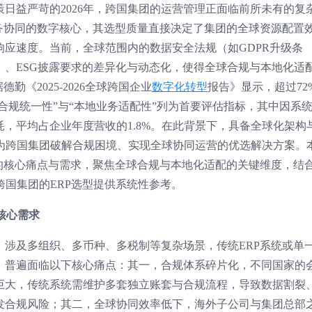
日益严苛的2026年，跨国集团的运营管理正面临前所未有的复
业务协同的数字核心，其选型质量直接决定了集团的全球资源配置
应速度。当前，全球范围内的数据安全法规（如GDPR升级条
）、ESG披露要求的差异化与动态化，使得全球合规与本地化适
勤《2025-2026全球跨国企业
数字化转型
报告》显示，超过72
球合规统一性”与“本地业务适配性”列为首要评估指标，其中因系
，平均占企业年度营收的1.8%。在此背景下，具备全球化架构
为跨国集团破解合规困境、实现全球协同运营的优选解决方案。
选型的核心痛点与需求，聚焦全球合规与本地化适配的关键维度，结
跨国集团的ERP选型提供系统性参考。
核心需求
，涉及多组织、多币种、多税制等复杂场景，传统ERP系统或单
，普遍面临以下核心痛点：其一，合规体系碎片化，不同国家的
巨大，传统系统需维护多套独立账套与合规流程，导致数据割裂
发合规风险；其二，全球协同效率低下，海外子公司与集团总部