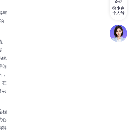
徐少春
累与
个人号
的
流
报
系统
解偏
略，
。在
自动
流程
核心
物料