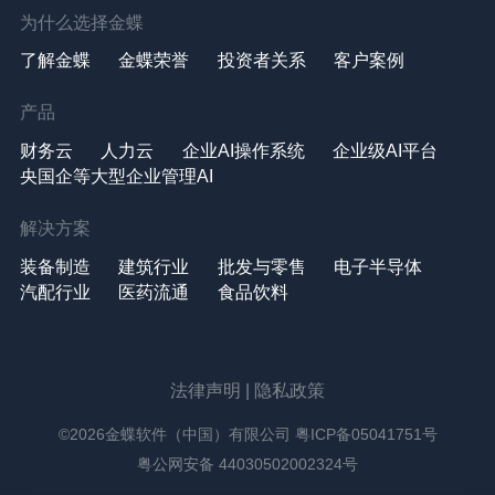
为什么选择金蝶
了解金蝶
金蝶荣誉
投资者关系
客户案例
产品
财务云
人力云
企业AI操作系统
企业级AI平台
央国企等大型企业管理AI
解决方案
装备制造
建筑行业
批发与零售
电子半导体
汽配行业
医药流通
食品饮料
法律声明
|
隐私政策
©2026金蝶软件（中国）有限公司
粤ICP备05041751号
粤公网安备 44030502002324号