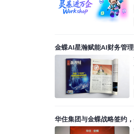
金蝶AI星瀚赋能AI财务管
华住集团与金蝶战略签约，