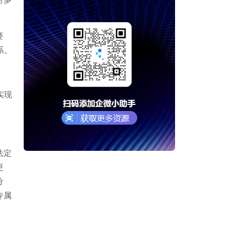
要
系。
实现
法定
更
分
专属