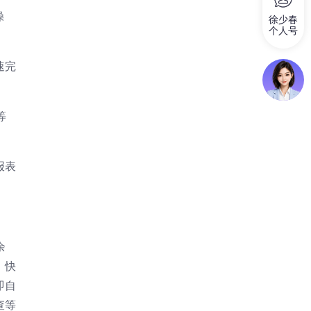
操
徐少春
个人号
速完
等
报表
余
，快
即自
查等