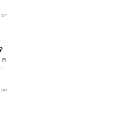
309
？
、司
财
选
256