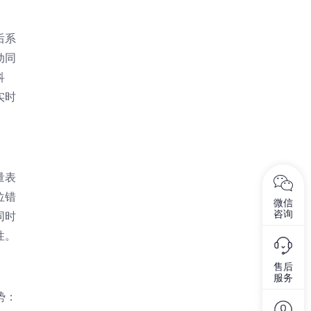
后系
动同
科
实时
量表
位错
微信
咨询
同时
性。
售后
服务
势：