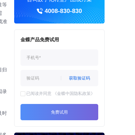
性等
4008-830-830
需
成准
金蝶产品免费试用
目归
获取验证码
因录
已阅读并同意
《金蝶中国隐私政策》
免费试用
及时
对多