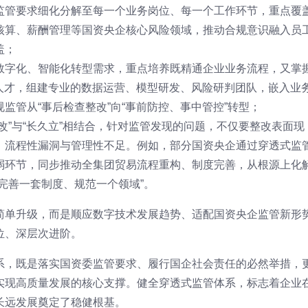
监管要求细化分解至每一个业务岗位、每一个工作环节，重点覆
核算、薪酬管理等国资央企核心风险领域，推动合规意识融入员
盖；
数字化、智能化转型需求，重点培养既精通企业业务流程，又掌
型人才，组建专业的数据运营、模型研发、风险研判团队，嵌入业
监管从“事后检查整改”向“事前防控、事中管控”转型；
改”与“长久立”相结合，针对监管发现的问题，不仅要整改表面现
、流程性漏洞与管理性不足。例如，部分国资央企通过穿透式监
弱环节，同步推动全集团贸易流程重构、制度完善，从根源上化
完善一套制度、规范一个领域”。
简单升级，而是顺应数字技术发展趋势、适配国资央企监管新形
位、深层次进阶。
系，既是落实国资委监管要求、履行国企社会责任的必然举措，
实现高质量发展的核心支撑。健全穿透式监管体系，标志着企业
长远发展奠定了稳健根基。