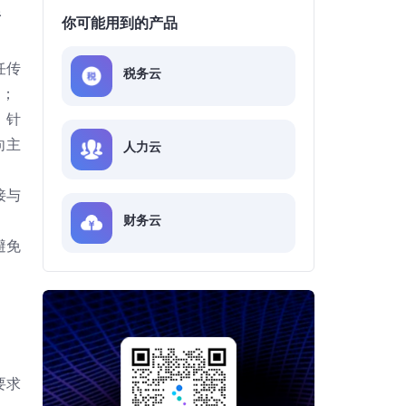
责
你可能用到的产品
任传
税务云
题；
。针
向主
人力云
接与
财务云
避免
要求