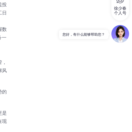
盖投
徐少春
工日
个人号
握数
务一
管，
解风
势的
更是
在现