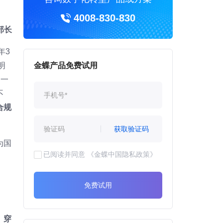
4008-830-830
部长
年3
明
金蝶产品免费试用
出一
不
合规
获取验证码
为国
已阅读并同意
《金蝶中国隐私政策》
免费试用
。
穿