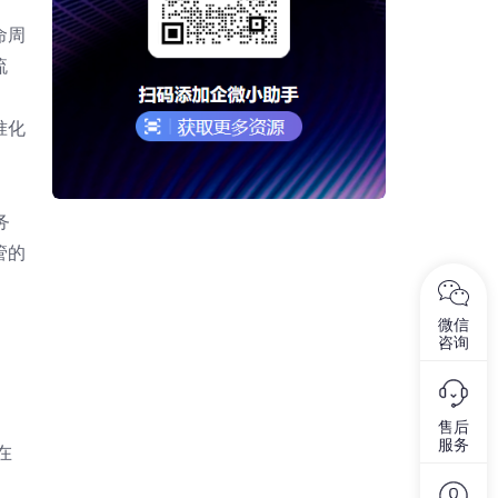
命周
流
准化
务
管的
微信
咨询
售后
服务
在