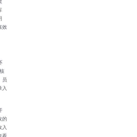
数
库
明
账效
环
核
，员
录入
开
收的
收入
查看