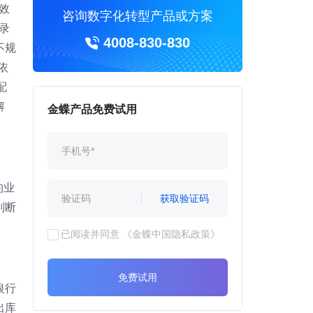
效
咨询数字化转型产品或方案
录
4008-830-830
不规
依
配
解
金蝶产品免费试用
的业
获取验证码
判断
已阅读并同意
《金蝶中国隐私政策》
免费试用
银行
出库