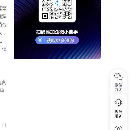
算繁
现漏
档合
入，
生
、便
能真
微信
咨询
牌
售后
服务
、自