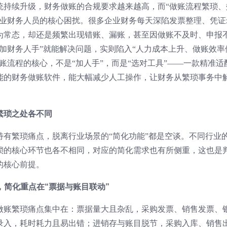
系统持续升级，财务做账的合规要求越来越高，而“做账流程繁琐、
企业财务人员的核心困扰。很多企业财务每天深陷发票整理、凭证
为常态，却还是频繁出现错账、漏账，甚至因做账不及时、申报
加财务人手”就能解决问题，实则陷入“人力成本上升、做账效率
做账流程的核心，不是“加人手”，而是“选对工具”——一款精准适
能的财务做账软件，能大幅减少人工操作，让财务从繁琐事务中
繁琐之处各不同
特有繁琐痛点，脱离行业场景的“简化功能”都是空谈。不同行业
琐的核心环节也各不相同，对应的简化需求也有所侧重，这也是
的核心前提。
，简化重点在“票据与账目联动”
做账繁琐痛点集中在：票据量大且杂乱，采购发票、销售发票、
录入，耗时耗力且易出错；进销存与账目脱节，采购入库、销售