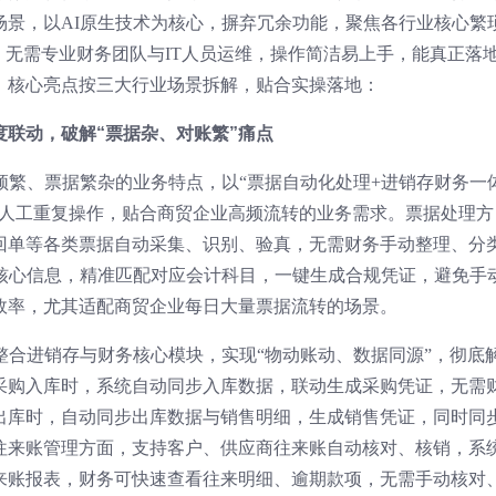
场景，以AI原生技术为核心，摒弃冗余功能，聚焦各行业核心繁
，无需专业财务团队与IT人员运维，操作简洁易上手，能真正落
，核心亮点按三大行业场景拆解，贴合实操落地：
联动，破解“票据杂、对账繁”痛点
频繁、票据繁杂的业务特点，以“票据自动化处理+进销存财务一
少人工重复操作，贴合商贸企业高频流转的业务需求。票据处理方
回单等各类票据自动采集、识别、验真，无需财务手动整理、分
据核心信息，精准匹配对应会计科目，一键生成合规凭证，避免手
效率，尤其适配商贸企业每日大量票据流转的场景。
整合进销存与财务核心模块，实现“物动账动、数据同源”，彻底
采购入库时，系统自动同步入库数据，联动生成采购凭证，无需
出库时，自动同步出库数据与销售明细，生成销售凭证，同时同
往来账管理方面，支持客户、供应商往来账自动核对、核销，系
来账报表，财务可快速查看往来明细、逾期款项，无需手动核对