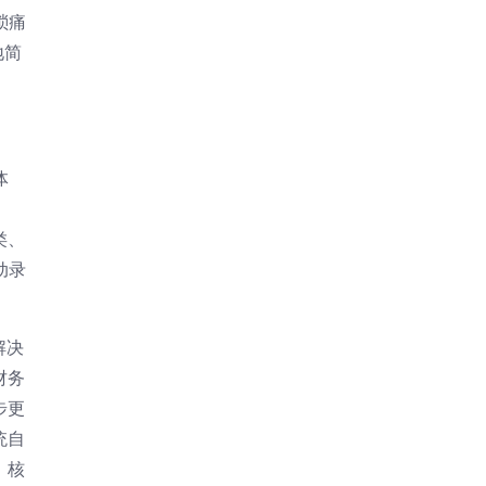
琐痛
地简
体
类、
动录
解决
财务
步更
统自
、核