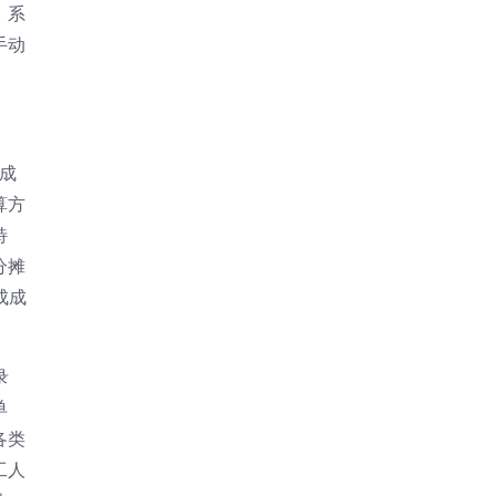
，系
手动
成
算方
特
分摊
成成
录
单
各类
工人