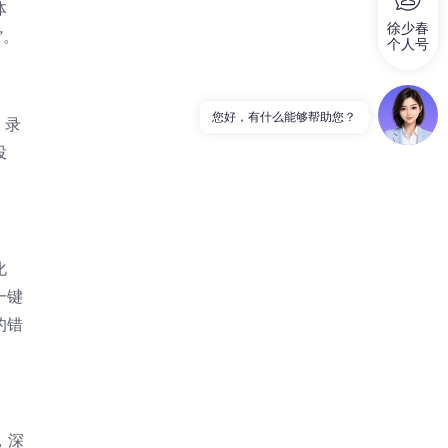
体
徐少春
”。
个人号
您好，有什么能够帮助您？
、录
投
化
一键
的错
，深