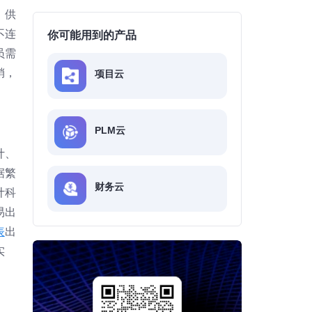
、供
不连
你可能用到的产品
员需
销，
项目云
PLM云
计、
据繁
财务云
计科
易出
表
出
实