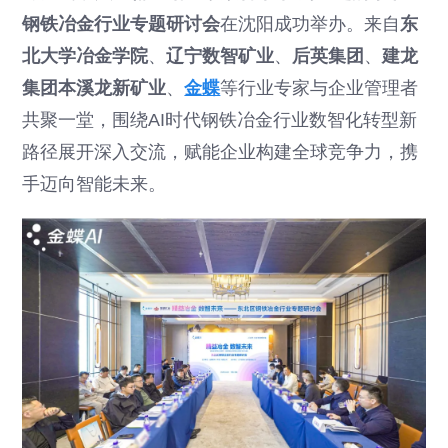
钢铁冶金行业专题研讨会
在沈阳成功举办。来自
东
北大学冶金学院
、
辽宁数智矿业
、
后英集团
、
建龙
集团本溪龙新矿业
、
金蝶
等行业专家与企业管理者
共聚一堂，围绕AI时代钢铁冶金行业数智化转型新
路径展开深入交流，赋能企业构建全球竞争力，携
手迈向智能未来。