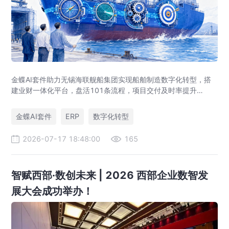
金蝶AI套件助力无锡海联舰船集团实现船舶制造数字化转型，搭
建业财一体化平台，盘活101条流程，项目交付及时率提升
35%，运营效率提升46%，实现从"经验造船"到"数字造船"的跃
迁。
金蝶AI套件
ERP
数字化转型
2026-07-17 18:48:00
165
智赋西部·数创未来 | 2026 西部企业数智发
展大会成功举办！