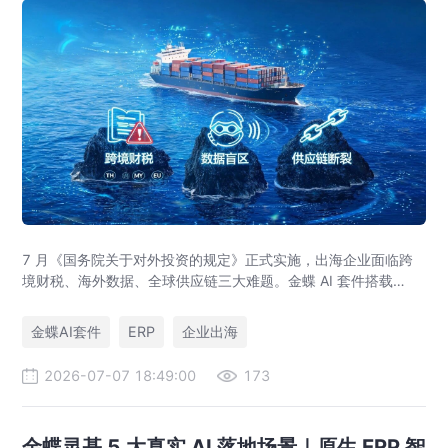
7 月《国务院关于对外投资的规定》正式实施，出海企业面临跨
境财税、海外数据、全球供应链三大难题。金蝶 AI 套件搭载
GlobalEase、LocalKits 与金蝶灵基AI 智能体，实现多国税制合
规、全球 ERP 可视、供应链智能风控，适配东南亚多国本地化经
金蝶AI套件
ERP
企业出海
营。
2026-07-07 18:49:00
173
金蝶灵基 5 大真实 AI 落地场景｜原生 ERP 智