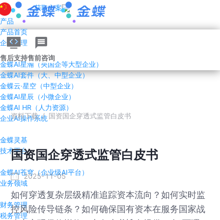
获取方案
产品
产品首页
企业管理AI
售后支持
售前咨询
金蝶AI星瀚（央国企等大型企业）
金蝶AI套件（大、中型企业）
金蝶云·星空（中型企业）
金蝶AI星辰（小微企业）
金蝶AI HR（人力资源）
资料下载
/
国资国企穿透式监管白皮书
企业AI操作系统
金蝶灵基
技术平台
国资国企穿透式监管白皮书
金蝶AI苍穹（企业级AI平台）
2025-11-05
业务领域
如何穿透复杂层级精准追踪资本流向？如何实时监
财务管理
控风险传导链条？如何确保国有资本在服务国家战
税务管理