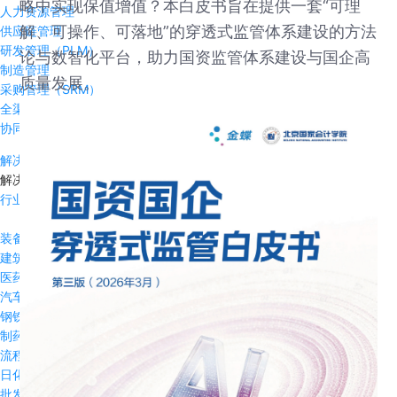
略中实现保值增值？本白皮书旨在提供一套“可理
人力资源管理
解、可操作、可落地”的穿透式监管体系建设的方法
供应链管理
研发管理（PLM）
论与数智化平台，助力国资监管体系建设与国企高
制造管理
质量发展。
采购管理（SRM）
全渠道管理
协同办公
解决方案
解决方案
行业方案
装备制造
建筑行业
医药流通
汽车及零部件
钢铁冶金
制药行业
流程制造
日化日用品
批发与零售