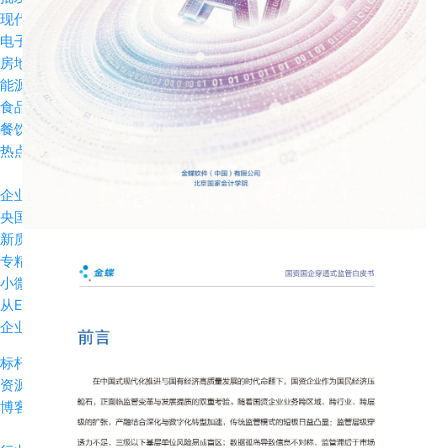
现代农牧
电子半导体
房地产行业
能源与资源
食品饮料
餐饮行业
热点方案
企业出海数字化方案
央国企数字化解决方案
新质生产力解决方案
专精特新企业数字化方案
小微企业业财税一体化方案
从ERP到智能EBC
企业IPO解决方案
标杆案例
资源中心
博客文章