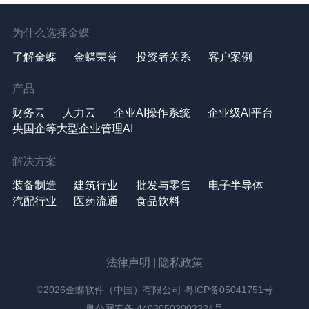
为什么选择金蝶
了解金蝶
金蝶荣誉
投资者关系
客户案例
产品
财务云
人力云
企业AI操作系统
企业级AI平台
央国企等大型企业管理AI
解决方案
装备制造
建筑行业
批发与零售
电子半导体
汽配行业
医药流通
食品饮料
法律声明
|
隐私政策
©2026金蝶软件（中国）有限公司
粤ICP备05041751号
粤公网安备 44030502002324号