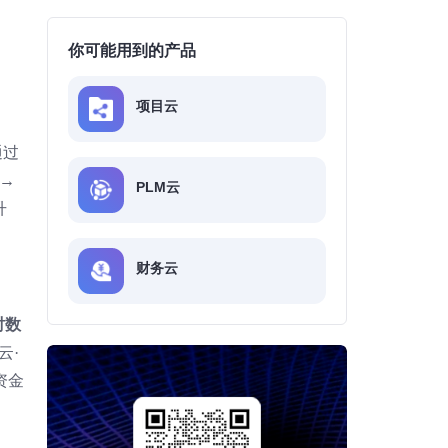
你可能用到的产品
项目云
通过
→
PLM云
升
财务云
时数
云·
资金