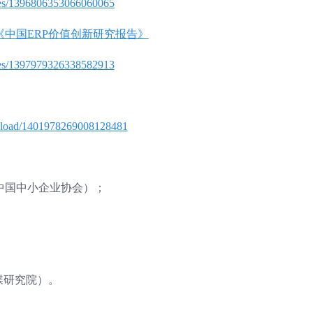
cles/1396806353066060065
中国ERP价值创新研究报告》
cles/1397979326338582913
wnload/1401978269008128481
（中国中小企业协会）；
；
金蝶研究院）。