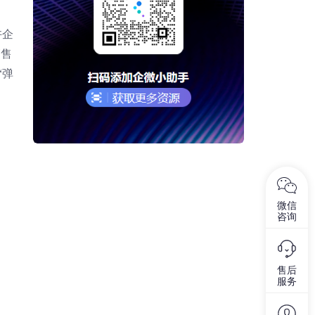
许企
销售
“弹
微信
咨询
售后
服务