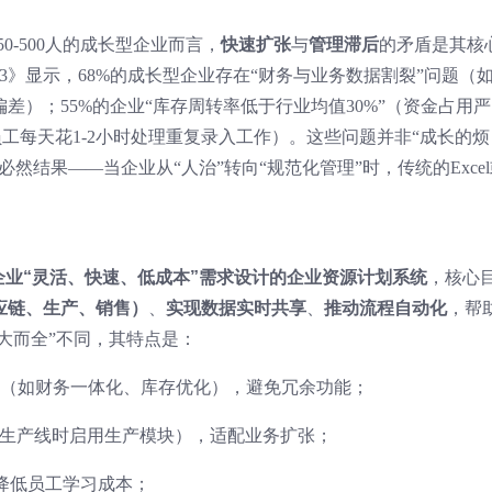
50-500人的成长型企业而言，
快速扩张
与
管理滞后
的矛盾是其核
3》显示，68%的成长型企业存在“财务与业务数据割裂”问题（
差）；55%的企业“库存周转率低于行业均值30%”（资金占用严
员工每天花1-2小时处理重复录入工作）。这些问题并非“成长的烦
必然结果——当企业从“人治”转向“规范化管理”时，传统的Exce
企业“灵活、快速、低成本”需求设计的企业资源计划系统
，核心
应链、生产、销售）
、
实现数据实时共享
、
推动流程自动化
，帮
“大而全”不同，其特点是：
（如财务一体化、库存优化），避免冗余功能；
（如新增生产线时启用生产模块），适配业务扩张；
降低员工学习成本；