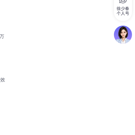
徐少春
个人号
；
万
营效