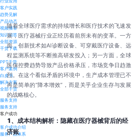
行业应用
客户实践
趋势见解
产品动态
随着全球医疗需求的持续增长和医疗技术的飞速发
视频播客
知识问答
展，医疗器械行业正经历着前所未有的变革。一方
全部资源
面，创新技术如AI诊断设备、可穿戴医疗设备、远
干货下载
程监测系统等不断推高研发投入；另一方面，全球
PPT干货
医保控费趋势导致产品价格承压，市场竞争日趋激
客户案例
烈。在这个看似矛盾的环境中，生产成本管理已不
白皮书
解决方案
再是简单的“降本增效”，而是关乎企业生存与发展
全部干货
的战略核心。
服务支持
服务支持
客户成功
1、成本结构解析：隐藏在医疗器械背后的经
客户成功介绍
济账
服务产品体系