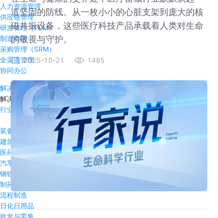
人力资源管理
道坚固的防线。从一枚小小的心脏支架到庞大的核
供应链管理
磁共振设备，这些医疗科技产品承载着人类对生命
研发管理（PLM）
的敬畏与守护。
制造管理
采购管理（SRM）
全渠道管理
2025-10-21
1485
协同办公
解决方案
解决方案
行业方案
装备制造
建筑行业
医药流通
汽车及零部件
钢铁冶金
制药行业
流程制造
日化日用品
批发与零售