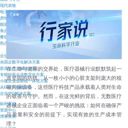
现代农牧
电子半导体
房地产行业
能源与资源
食品饮料
餐饮行业
热点方案
企业出海数字化方案
央国企数字化解决方案
在生命与健康的交界处，医疗器械行业默默筑起一
新质生产力解决方案
专精特新企业数字化方案
道坚固的防线。从一枚小小的心脏支架到庞大的核
小微企业业财税一体化方案
磁共振设备，这些医疗科技产品承载着人类对生命
从ERP到智能EBC
企业IPO解决方案
的敬畏与守护。然而，在这光鲜的背后，无数医疗
标杆案例
器械企业正面临着一个严峻的挑战：如何在确保产
资源中心
品质量和安全的前提下，实现有效的生产成本管
博客文章
理？