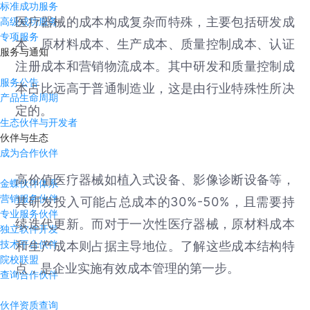
标准成功服务
医疗器械的成本构成复杂而特殊，主要包括研发成
高级成功服务
专项服务
本、原材料成本、生产成本、质量控制成本、认证
服务与通知
注册成本和营销物流成本。其中研发和质量控制成
服务公告
本占比远高于普通制造业，这是由行业特殊性所决
产品生命周期
定的。
生态伙伴与开发者
伙伴与生态
成为合作伙伴
高价值医疗器械如植入式设备、影像诊断设备等，
金蝶伙伴体系
营销服务伙伴
其研发投入可能占总成本的30%-50%，且需要持
专业服务伙伴
续迭代更新。而对于一次性医疗器械，原材料成本
独立软件开发
技术平台伙伴
和生产成本则占据主导地位。了解这些成本结构特
院校联盟
点，是企业实施有效成本管理的第一步。
查询合作伙伴
伙伴资质查询