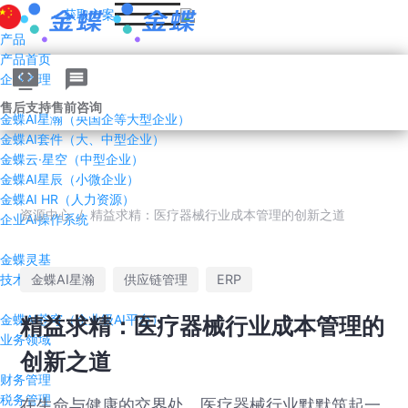
获取方案
产品
产品首页
企业管理AI
售后支持
售前咨询
金蝶AI星瀚（央国企等大型企业）
金蝶AI套件（大、中型企业）
金蝶云·星空（中型企业）
金蝶AI星辰（小微企业）
金蝶AI HR（人力资源）
资源中心
/
精益求精：医疗器械行业成本管理的创新之道
企业AI操作系统
金蝶灵基
技术平台
金蝶AI星瀚
供应链管理
ERP
金蝶AI苍穹（企业级AI平台）
精益求精：医疗器械行业成本管理的
业务领域
创新之道
财务管理
税务管理
在生命与健康的交界处，医疗器械行业默默筑起一