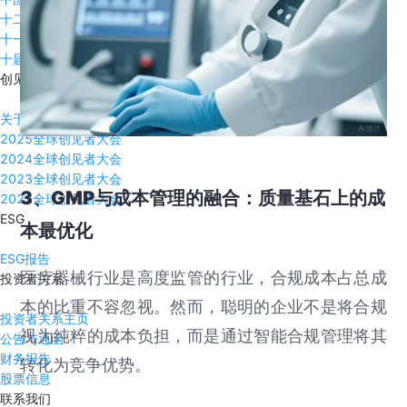
十二届中国管理全球论坛
十一届中国管理全球论坛
十届中国管理全球论坛
创见者大会
关于创见者
2025全球创见者大会
2024全球创见者大会
2023全球创见者大会
3、GMP与成本管理的融合：质量基石上的成
2022全球创见者大会
ESG
本最优化
ESG报告
医疗器械行业是高度监管的行业，合规成本占总成
投资者关系
本的比重不容忽视。然而，聪明的企业不是将合规
投资者关系主页
视为纯粹的成本负担，而是通过智能合规管理将其
公告与通函
财务报告
转化为竞争优势。
股票信息
联系我们