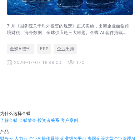
7 月《国务院关于对外投资的规定》正式实施，出海企业面临跨
境财税、海外数据、全球供应链三大难题。金蝶 AI 套件搭载
GlobalEase、LocalKits 与金蝶灵基AI 智能体，实现多国税制合
规、全球 ERP 可视、供应链智能风控，适配东南亚多国本地化经
金蝶AI套件
ERP
企业出海
营。
2026-07-07 18:49:00
170
为什么选择金蝶
了解金蝶
金蝶荣誉
投资者关系
客户案例
产品
财务云
人力云
企业AI操作系统
企业级AI平台
央国企等大型企业管理AI