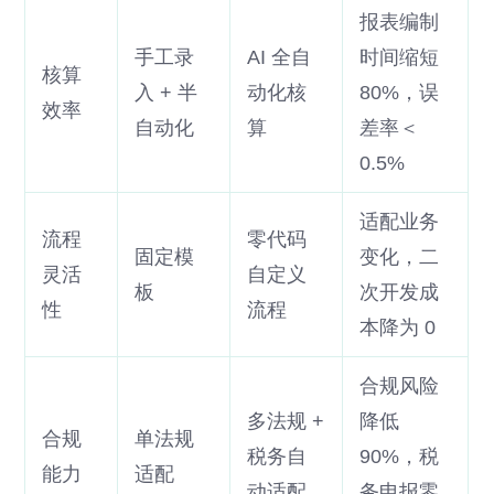
报表编制
手工录
AI 全自
时间缩短
核算
入 + 半
动化核
80%，误
效率
自动化
算
差率＜
0.5%
适配业务
流程
零代码
固定模
变化，二
灵活
自定义
板
次开发成
性
流程
本降为 0
合规风险
多法规 +
降低
合规
单法规
税务自
90%，税
能力
适配
动适配
务申报零