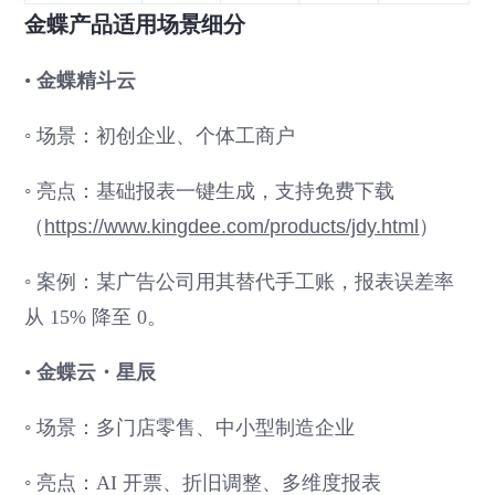
金蝶产品适用场景细分
•
金蝶精斗云
◦ 场景：初创企业、个体工商户
◦ 亮点：基础报表一键生成，支持免费下载
（
https://www.kingdee.com/products/jdy.html
）
◦ 案例：某广告公司用其替代手工账，报表误差率
从 15% 降至 0。
•
金蝶云・星辰
◦ 场景：多门店零售、中小型制造企业
◦ 亮点：AI 开票、折旧调整、多维度报表