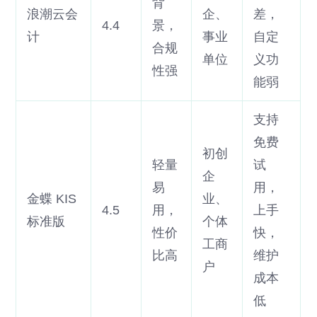
背
浪潮云会
企、
差，
4.4
景，
计
事业
自定
合规
单位
义功
性强
能弱
支持
免费
初创
轻量
试
企
易
用，
金蝶 KIS
业、
4.5
用，
上手
标准版
个体
性价
快，
工商
比高
维护
户
成本
低