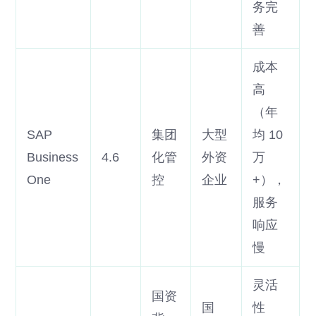
务完
善
成本
高
（年
SAP
集团
大型
均 10
Business
4.6
化管
外资
万
One
控
企业
+），
服务
响应
慢
灵活
国资
国
性