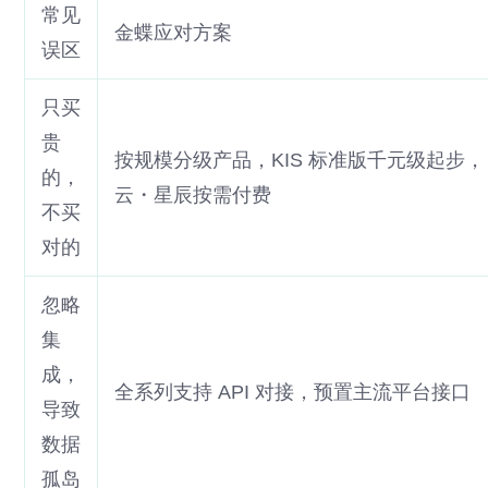
常见
金蝶应对方案
误区
只买
贵
按规模分级产品，KIS 标准版千元级起步，
的，
云・星辰按需付费
不买
对的
忽略
集
成，
全系列支持 API 对接，预置主流平台接口
导致
数据
孤岛