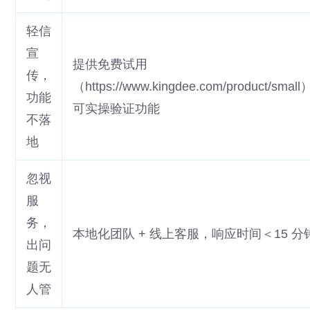
轻信
宣
提供免费试用
传，
（https://www.kingdee.com/product/smal
功能
可实操验证功能
不落
地
忽视
服
务，
本地化团队 + 线上客服，响应时间＜15 分
出问
题无
人管