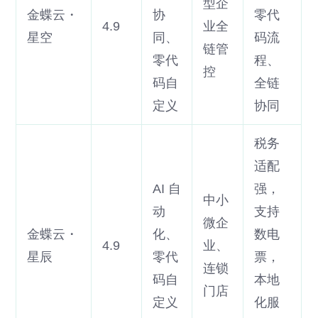
型企
金蝶云・
协
零代
4.9
业全
星空
同、
码流
链管
零代
程、
控
码自
全链
定义
协同
税务
适配
AI 自
强，
中小
动
支持
微企
金蝶云・
化、
数电
4.9
业、
星辰
零代
票，
连锁
码自
本地
门店
定义
化服