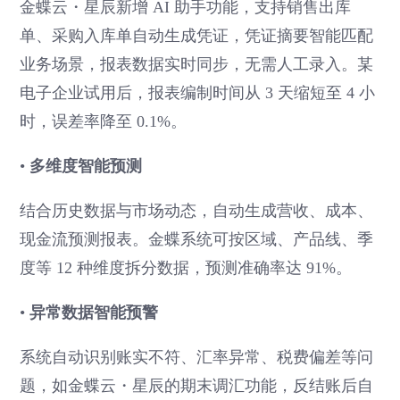
金蝶云・星辰新增 AI 助手功能，支持销售出库
单、采购入库单自动生成凭证，凭证摘要智能匹配
业务场景，报表数据实时同步，无需人工录入。某
电子企业试用后，报表编制时间从 3 天缩短至 4 小
时，误差率降至 0.1%。
•
多维度智能预测
结合历史数据与市场动态，自动生成营收、成本、
现金流预测报表。金蝶系统可按区域、产品线、季
度等 12 种维度拆分数据，预测准确率达 91%。
•
异常数据智能预警
系统自动识别账实不符、汇率异常、税费偏差等问
题，如金蝶云・星辰的期末调汇功能，反结账后自