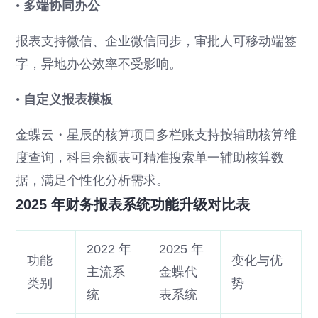
•
多端协同办公
报表支持微信、企业微信同步，审批人可移动端签
字，异地办公效率不受影响。
•
自定义报表模板
金蝶云・星辰的核算项目多栏账支持按辅助核算维
度查询，科目余额表可精准搜索单一辅助核算数
据，满足个性化分析需求。
2025 年财务报表系统功能升级对比表
2022 年
2025 年
功能
变化与优
主流系
金蝶代
类别
势
统
表系统