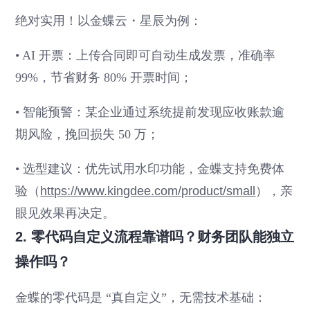
绝对实用！以金蝶云・星辰为例：
• AI 开票：上传合同即可自动生成发票，准确率
99%，节省财务 80% 开票时间；
• 智能预警：某企业通过系统提前发现应收账款逾
期风险，挽回损失 50 万；
• 选型建议：优先试用水印功能，金蝶支持免费体
验（
https://www.kingdee.com/product/small
），亲
眼见效果再决定。
2. 零代码自定义流程靠谱吗？财务团队能独立
操作吗？
金蝶的零代码是 “真自定义”，无需技术基础：