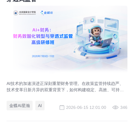
AI技术的加速演进正深刻重塑财务管理。在政策监管持续趋严、
技术变革日新月异的双重背景下，如何构建稳定、高效、可持续
的财务管理体系，已成为众多企业共同关注的核心议题。研修班
旨在精准对接政策导向、聚焦实际需求、借鉴成功经验，助力央
金蝶AI星瀚
AI
2026-06-15 12:01:00
346
国企及大型企业建设世界一流财务管理体系、推进财务数智化转
型与穿透式监管，推动财务管理从“合规遵循”向“价值创造”全面跃
升。