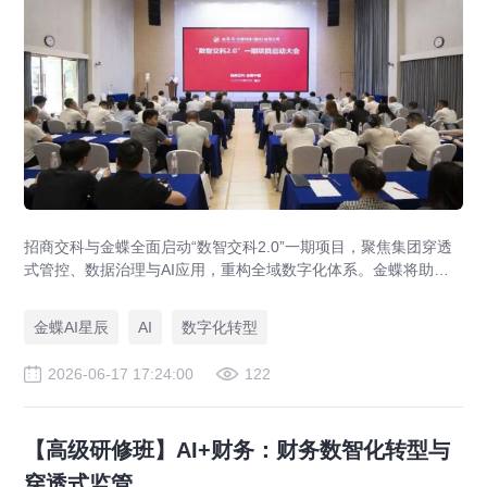
招商交科与金蝶全面启动“数智交科2.0”一期项目，聚焦集团穿透
式管控、数据治理与AI应用，重构全域数字化体系。金蝶将助力
招商交科打造交通科技行业数字化转型标杆，落地200项AI场景，
实现管理重塑与智能升级。
金蝶AI星辰
AI
数字化转型
2026-06-17 17:24:00
122
【高级研修班】AI+财务：财务数智化转型与
穿透式监管