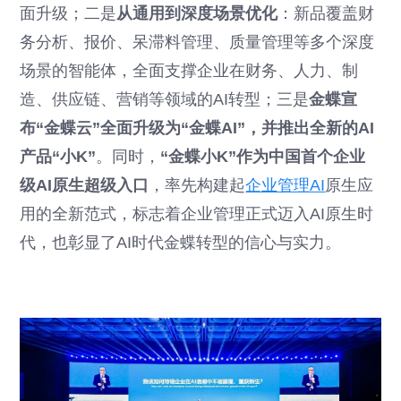
面升级；二是
从通用到深度场景优化
：新品覆盖财
务分析、报价、呆滞料管理、质量管理等多个深度
场景的智能体，全面支撑企业在财务、人力、制
造、供应链、营销等领域的AI转型；三是
金蝶宣
布“金蝶云”全面升级为“金蝶AI”，并推出全新的AI
产品“小K”
。同时，
“金蝶小K”作为中国首个企业
级AI原生超级入口
，率先构建起
企业管理AI
原生应
用的全新范式，标志着企业管理正式迈入AI原生时
代，也彰显了AI时代金蝶转型的信心与实力。