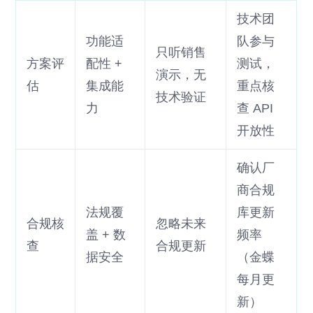
技术团
功能适
队参与
只听销售
方案评
配性 +
测试，
演示，无
估
集成能
重点核
技术验证
力
查 API
开放性
确认厂
商合规
法规覆
库更新
合规核
忽略未来
盖 + 数
频率
查
合规更新
据安全
（金蝶
每月更
新）