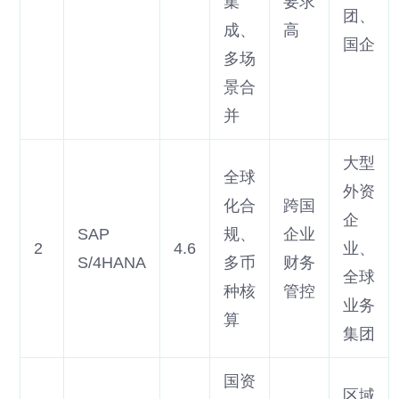
集
要求
团、
成、
高
国企
多场
景合
并
大型
全球
外资
化合
跨国
企
SAP
规、
企业
2
4.6
业、
S/4HANA
多币
财务
全球
种核
管控
业务
算
集团
国资
区域