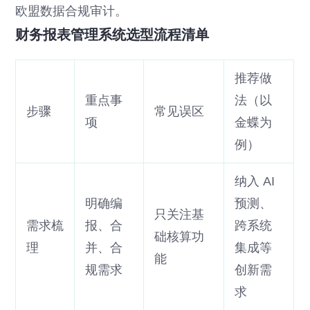
欧盟数据合规审计。
财务报表管理系统选型流程清单
推荐做
重点事
法（以
步骤
常见误区
项
金蝶为
例）
纳入 AI
明确编
预测、
只关注基
需求梳
报、合
跨系统
础核算功
理
并、合
集成等
能
规需求
创新需
求