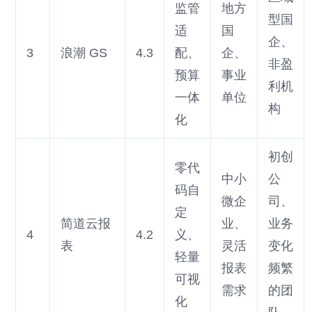
监管
地方
型国
适
国
企、
3
浪潮 GS
4.3
配、
企、
非盈
预算
事业
利机
一体
单位
构
化
初创
零代
中小
公
码自
微企
司、
定
简道云报
业、
业务
4
4.2
义、
表
灵活
变化
轻量
报表
频繁
可视
需求
的团
化