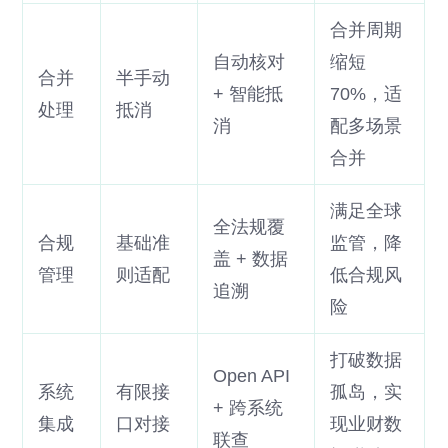
合并周期
自动核对
缩短
合并
半手动
+ 智能抵
70%，适
处理
抵消
消
配多场景
合并
满足全球
全法规覆
合规
基础准
监管，降
盖 + 数据
管理
则适配
低合规风
追溯
险
打破数据
Open API
系统
有限接
孤岛，实
+ 跨系统
集成
口对接
现业财数
联查