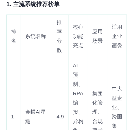
1. 主流系统推荐榜单
推
核心
适用
排
荐
应用
系统名称
功能
企业
名
分
场景
亮点
画像
数
AI
预
测、
中大
RPA
集团
型企
编
化管
业、
金蝶AI星
报、
理、
1
4.9
跨国
瀚
异构
合规
集