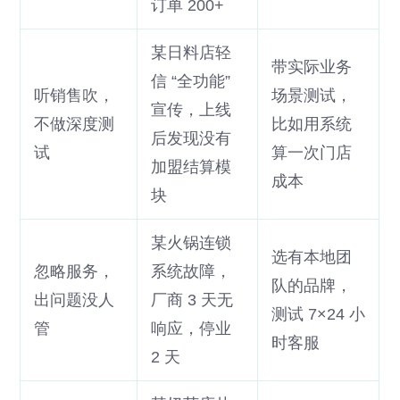
订单 200+
某日料店轻
带实际业务
信 “全功能”
听销售吹，
场景测试，
宣传，上线
不做深度测
比如用系统
后发现没有
试
算一次门店
加盟结算模
成本
块
某火锅连锁
选有本地团
忽略服务，
系统故障，
队的品牌，
出问题没人
厂商 3 天无
测试 7×24 小
管
响应，停业
时客服
2 天