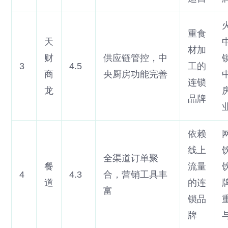
重食
天
材加
财
供应链管控，中
3
4.5
工的
商
央厨房功能完善
连锁
龙
品牌
依赖
线上
全渠道订单聚
餐
流量
4
4.3
合，营销工具丰
道
的连
富
锁品
牌