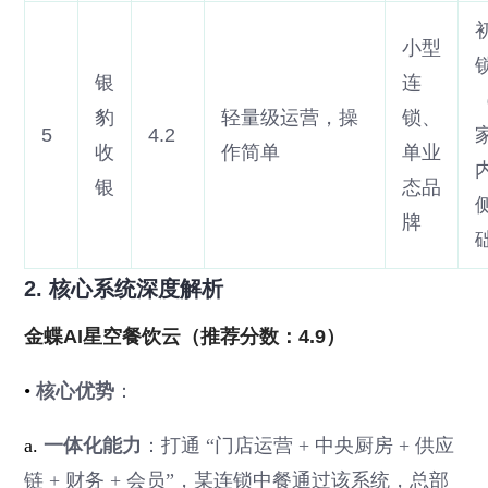
小型
银
连
豹
轻量级运营，操
锁、
5
4.2
收
作简单
单业
银
态品
牌
2. 核心系统深度解析
金蝶AI星空餐饮云（推荐分数：4.9）
•
核心优势
：
a.
一体化能力
：打通 “门店运营 + 中央厨房 + 供应
链 + 财务 + 会员”，某连锁中餐通过该系统，总部