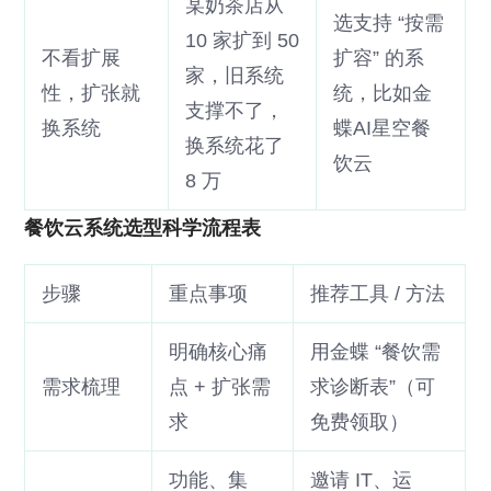
某奶茶店从
选支持 “按需
10 家扩到 50
不看扩展
扩容” 的系
家，旧系统
性，扩张就
统，比如金
支撑不了，
换系统
蝶AI星空餐
换系统花了
饮云
8 万
餐饮云系统选型科学流程表
步骤
重点事项
推荐工具 / 方法
明确核心痛
用金蝶 “餐饮需
需求梳理
点 + 扩张需
求诊断表”（可
求
免费领取）
功能、集
邀请 IT、运