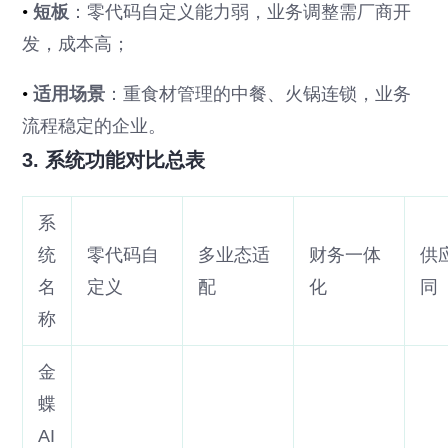
•
短板
：零代码自定义能力弱，业务调整需厂商开
发，成本高；
•
适用场景
：重食材管理的中餐、火锅连锁，业务
流程稳定的企业。
3. 系统功能对比总表
系
统
零代码自
多业态适
财务一体
供
名
定义
配
化
同
称
金
蝶
AI