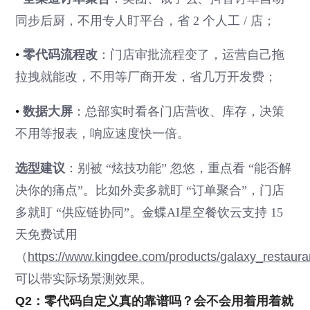
同步后厨，不用专人盯平台，省 2 个人工 / 店；
•
零代码流程改
：门店审批流程变了，运营自己拖
拉拽就能改，不用等厂商开发，省几万开发费；
•
数据大屏
：总部实时看各门店营收、库存，决策
不用等报表，响应速度快一倍。
选型建议
：别被 “炫技功能” 忽悠，重点看 “能否解
决你的痛点”。比如外卖多就盯 “订单聚合”，门店
多就盯 “供应链协同”。金蝶AI星空餐饮云支持 15
天免费试用
（
https://www.kingdee.com/products/galaxy_restauran
可以带实际场景测效果。
Q2：零代码自定义真的靠谱吗？会不会用着用着就