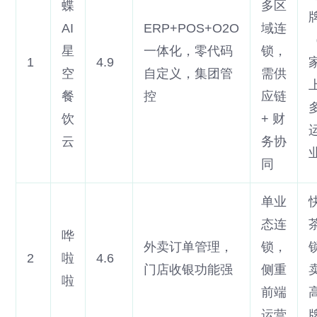
蝶
多区
AI
ERP+POS+O2O
域连
星
一体化，零代码
锁，
1
4.9
空
自定义，集团管
需供
餐
控
应链
饮
+ 财
云
务协
同
单业
态连
哗
外卖订单管理，
锁，
2
啦
4.6
门店收银功能强
侧重
啦
前端
运营