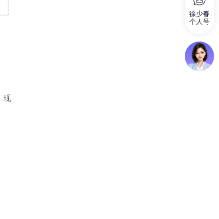
徐少春
个人号
。现