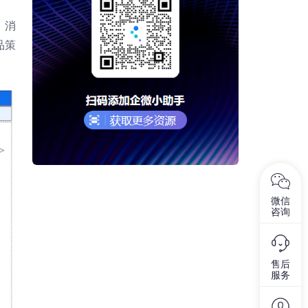
：消
品策
微信
咨询
售后
服务