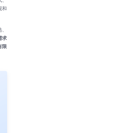
代、
现和
选、
需求
有限