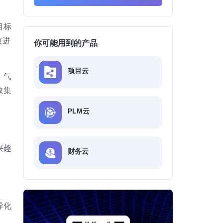
目标
改进
你可能用到的产品
项目云
、气
收集
PLM云
兴趣
财务云
异化