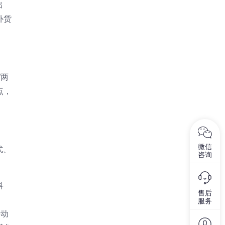
出
补货
”两
点，
微信
式、
咨询
科
售后
服务
手动