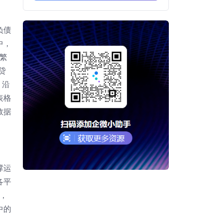
负债
中，
繁
贷
，沿
表格
数据
撑运
各平
，
中的