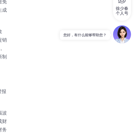
避免
徐少春
生成
个人号
数
促销
误。
新制
对报
幅波
成财
财务