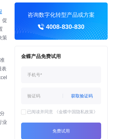
报
咨询数字化转型产品或方案
、促
4008-830-830
置
决策
金蝶产品免费试用
准
报表
el
获取验证码
已阅读并同意
《金蝶中国隐私政策》
分
行业
免费试用