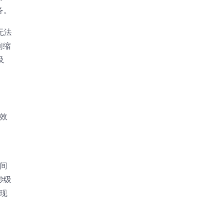
务。
无法
间缩
及
效
间
秒级
现