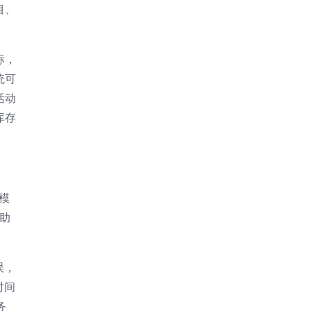
目、
标，
统可
活动
库存
模
助
误，
时间
务