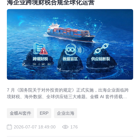
海企业跨境财税合规全球化运营
7 月《国务院关于对外投资的规定》正式实施，出海企业面临跨
境财税、海外数据、全球供应链三大难题。金蝶 AI 套件搭载
GlobalEase、LocalKits 与金蝶灵基AI 智能体，实现多国税制合
规、全球 ERP 可视、供应链智能风控，适配东南亚多国本地化经
金蝶AI套件
ERP
企业出海
营。
2026-07-07 18:49:00
176