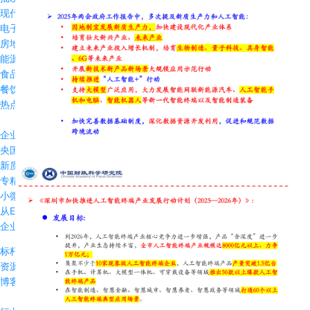
现代农牧
电子半导体
房地产行业
能源与资源
食品饮料
餐饮行业
热点方案
企业出海数字化方案
央国企数字化解决方案
新质生产力解决方案
专精特新企业数字化方案
小微企业业财税一体化方案
从ERP到智能EBC
企业IPO解决方案
标杆案例
资源中心
博客文章