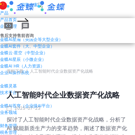
获取方案
产品
产品首页
企业管理AI
售后支持
售前咨询
金蝶AI星瀚（央国企等大型企业）
金蝶AI套件（大、中型企业）
金蝶云·星空（中型企业）
金蝶AI星辰（小微企业）
金蝶AI HR（人力资源）
资料下载
/
人工智能时代企业数据资产化战略
企业AI操作系统
金蝶灵基
技术平台
人工智能时代企业数据资产化战略
金蝶AI苍穹（企业级AI平台）
2025-07-23
业务领域
探讨了人工智能时代企业数据资产化战略，分析了
财务管理
AI 赋能新质生产力的变革趋势，阐述了数据资产化
税务管理