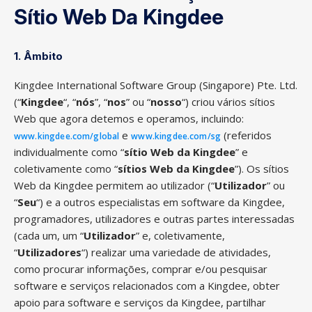
S
Í
Tio Web Da Kingdee
1. Âmbito
Kingdee International Software Group (Singapore) Pte.
Ltd.
(“
Kingdee
“, “
nós
”, “
nos
” ou “
nosso
“)
criou
vários sítios
Web que agora detemos e operamos, incluindo:
e
(referidos
www.
kingdee
.com
/global
www.kingdee.com/sg
individualmente como “
sítio Web da Kingdee
” e
coletivamente como “
sítios Web da Kingdee
”). Os sítios
Web da Kingdee permitem ao utilizador (“
Utilizador
” ou
“
Seu
“) e a outros especialistas em software da Kingdee,
programadores, utilizadores e outras partes interessadas
(cada um, um “
Utilizador
” e, coletivamente,
“
Utilizadores
“) realizar uma variedade de atividades,
como procurar informações, comprar e/ou pesquisar
software e serviços relacionados com a Kingdee, obter
apoio para software e serviços da Kingdee, partilhar