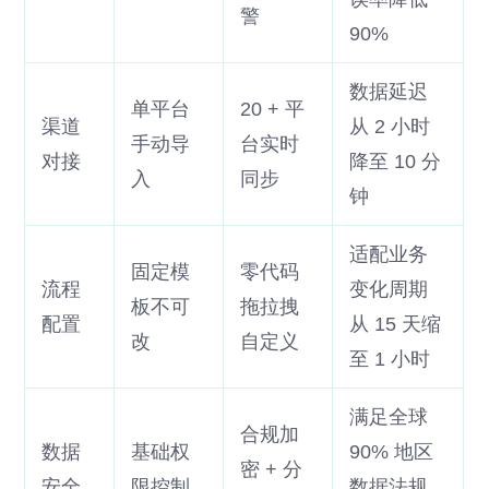
警
90%
数据延迟
单平台
20 + 平
渠道
从 2 小时
手动导
台实时
对接
降至 10 分
入
同步
钟
适配业务
固定模
零代码
流程
变化周期
板不可
拖拉拽
配置
从 15 天缩
改
自定义
至 1 小时
满足全球
合规加
数据
基础权
90% 地区
密 + 分
安全
限控制
数据法规