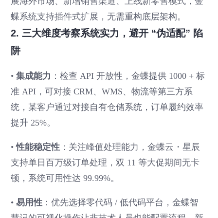
展海外市场、新增销售渠道、上线新零售模式，金
蝶系统支持插件式扩展，无需重构底层架构。
2. 三大维度考察系统实力，避开 “伪适配” 陷
阱
•
集成能力
：检查 API 开放性，金蝶提供 1000 + 标
准 API，可对接 CRM、WMS、物流等第三方系
统，某客户通过对接自有仓储系统，订单履约效率
提升 25%。
•
性能稳定性
：关注峰值处理能力，金蝶云・星辰
支持单日百万级订单处理，双 11 等大促期间无卡
顿，系统可用性达 99.99%。
•
易用性
：优先选择零代码 / 低代码平台，金蝶智