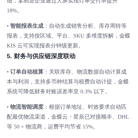
细，某制造企业通过大屏实现订单交付率提升
18%。
•
智能报表生成
：自动生成销售分析、库存周转等
报表，支持按区域、平台、SKU 多维度拆解，金蝶
KIS 云可实现报表分钟级更新。
5. 财务与供应链深度联动
•
订单自动核算
：关联库存、物流数据自动计算成
本与利润，支持多币种结算与税费自动计提，金蝶
系统可降低财务对账误差率至 0.3% 以下。
•
物流智能调度
：根据订单地址、时效要求自动匹
配最优物流渠道，金蝶云・星辰已对接顺丰、DHL
等 50 + 物流商，运费平均节省 15%。