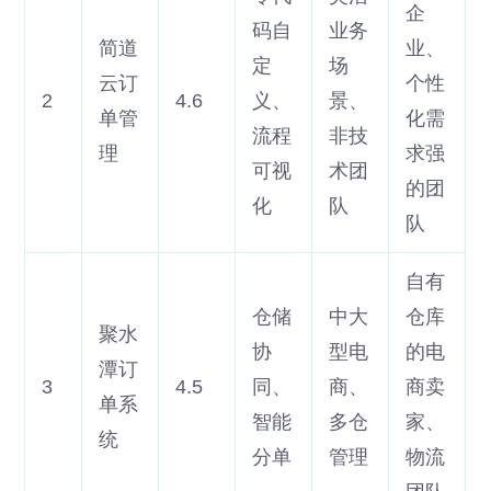
企
码自
业务
简道
业、
定
场
云订
个性
2
4.6
义、
景、
单管
化需
流程
非技
理
求强
可视
术团
的团
化
队
队
自有
仓储
中大
仓库
聚水
协
型电
的电
潭订
3
4.5
同、
商、
商卖
单系
智能
多仓
家、
统
分单
管理
物流