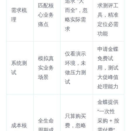
追求 “大
匹配核
求测评工
需求梳
而全”，忽
心业务
具，精准
理
略实际需
痛点
定位必需
求
功能
申请金蝶
仅看演示
模拟真
免费试
系统测
环境，未
实业务
用，测试
试
做压力测
场景
大促峰值
试
处理能力
金蝶提供
“一次性
只算购买
全生命
采购 + 按
成本核
费，忽略
周期成
需付费”