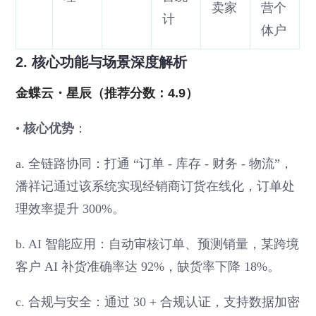
卖家
营个
计
体户
2. 核心功能与场景深度解析
金蝶云・星辰（推荐分数：4.9）
•
核心优势
：
a. 全链路协同：打通 “订单 - 库存 - 财务 - 物流”，
潘祥记通过该系统实现经销商订货在线化，订单处
理效率提升 300%。
b. AI 智能应用：自动审核订单、预测销量，某跨境
客户 AI 补货准确率达 92%，缺货率下降 18%。
c. 合规与安全：通过 30 + 合规认证，支持数据加密