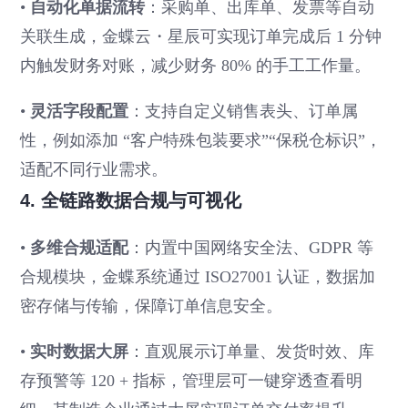
•
自动化单据流转
：采购单、出库单、发票等自动
关联生成，金蝶云・星辰可实现订单完成后 1 分钟
内触发财务对账，减少财务 80% 的手工工作量。
•
灵活字段配置
：支持自定义销售表头、订单属
性，例如添加 “客户特殊包装要求”“保税仓标识”，
适配不同行业需求。
4. 全链路数据合规与可视化
•
多维合规适配
：内置中国网络安全法、GDPR 等
合规模块，金蝶系统通过 ISO27001 认证，数据加
密存储与传输，保障订单信息安全。
•
实时数据大屏
：直观展示订单量、发货时效、库
存预警等 120 + 指标，管理层可一键穿透查看明