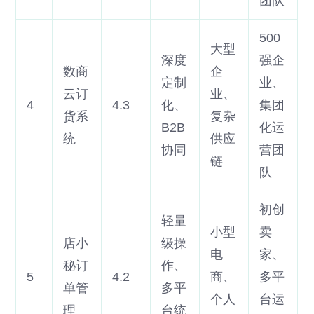
团队
500
大型
深度
强企
数商
企
定制
业、
云订
业、
4
4.3
化、
集团
货系
复杂
B2B
化运
统
供应
协同
营团
链
队
初创
轻量
小型
卖
店小
级操
电
家、
秘订
作、
5
4.2
商、
多平
单管
多平
个人
台运
理
台统