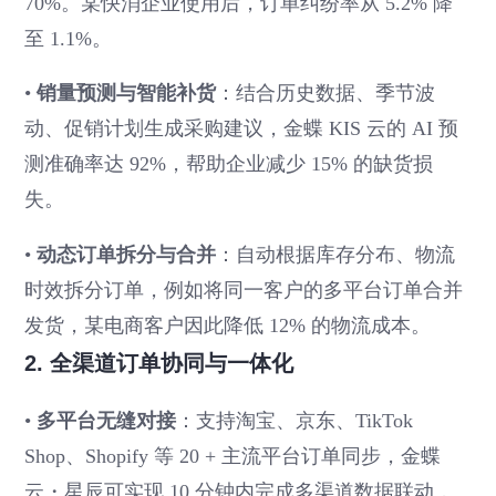
70%。某快消企业使用后，订单纠纷率从 5.2% 降
至 1.1%。
•
销量预测与智能补货
：结合历史数据、季节波
动、促销计划生成采购建议，金蝶 KIS 云的 AI 预
测准确率达 92%，帮助企业减少 15% 的缺货损
失。
•
动态订单拆分与合并
：自动根据库存分布、物流
时效拆分订单，例如将同一客户的多平台订单合并
发货，某电商客户因此降低 12% 的物流成本。
2. 全渠道订单协同与一体化
•
多平台无缝对接
：支持淘宝、京东、TikTok
Shop、Shopify 等 20 + 主流平台订单同步，金蝶
云・星辰可实现 10 分钟内完成多渠道数据联动，