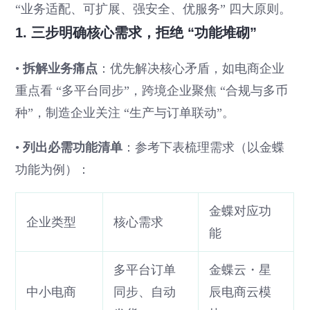
“业务适配、可扩展、强安全、优服务” 四大原则。
1. 三步明确核心需求，拒绝 “功能堆砌”
•
拆解业务痛点
：优先解决核心矛盾，如电商企业
重点看 “多平台同步”，跨境企业聚焦 “合规与多币
种”，制造企业关注 “生产与订单联动”。
•
列出必需功能清单
：参考下表梳理需求（以金蝶
功能为例）：
金蝶对应功
企业类型
核心需求
能
多平台订单
金蝶云・星
中小电商
同步、自动
辰电商云模