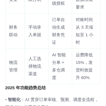
级授权
要求
订单自
对账时间
财务
手动录
动生成
从 3 天缩
联动
入单据
财务凭
短至 1 小
证
时
AI 智能
运费降低
人工选
物流
分单 +
15%，发
择物流
管理
多仓调
货时效提
渠道
度
升 60%
2025 年功能趋势总结
•
智能化
：AI 贯穿订单审核、预测、调度全流程，