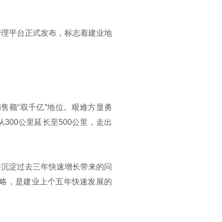
管理平台正式发布，标志着建业地
售额“双千亿”地位。艰难方显勇
300公里延长至500公里，走出
要沉淀过去三年快速增长带来的问
战略，是建业上个五年快速发展的