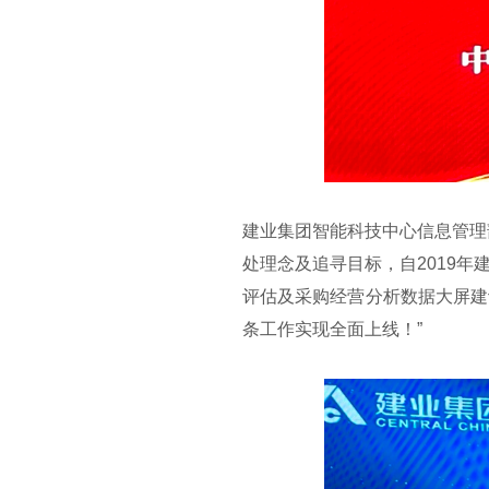
建业集团智能科技中心信息管理部
处理念及追寻目标，自2019
评估及采购经营分析数据大屏建
条工作实现全面上线！”