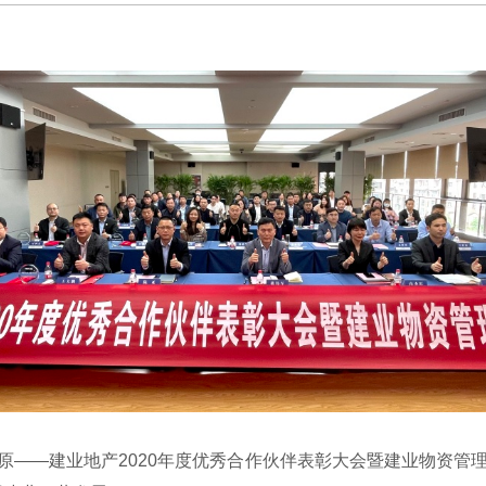
中原——建业地产2020年度优秀合作伙伴表彰大会暨建业物资