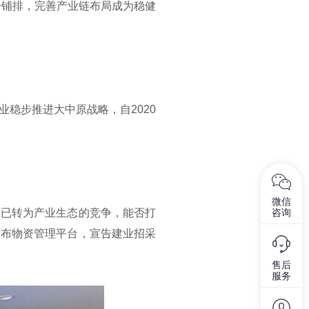
步铺排，完善产业链布局成为稳健
稳步推进大中原战略，自2020
微信
上已转为产业生态的竞争，能否打
咨询
发布物资管理平台，宣告建业招采
售后
服务