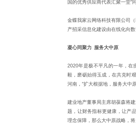
国的优秀供应商代表汇聚一堂“同
金蝶我家云网络科技有限公司（
产招采信息化建设由在线化向数
凝心同聚力 服务大中原
2020年是极不平凡的一年，
毅，磨砺始得玉成，在共克时艰的
河南，“扩大根据地，服务大中原
建业地产董事局主席胡葆森将建
题，让财务指标更健康，让产品
理念保障，那么大中原战略，将