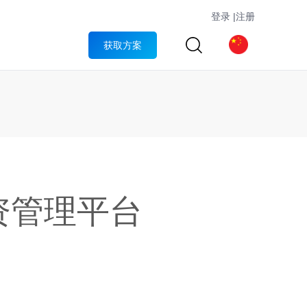
登录
|
注册
获取方案
资管理平台