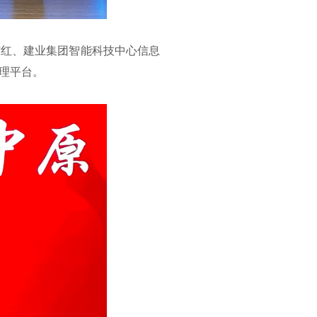
杰红、建业集团智能科技中心信息
理平台。