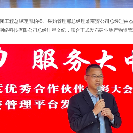
团工程总经理周柏松、采购管理部总经理兼商贸公司总经理由
网络科技有限公司总经理星文纪，联合正式发布建业地产物资管