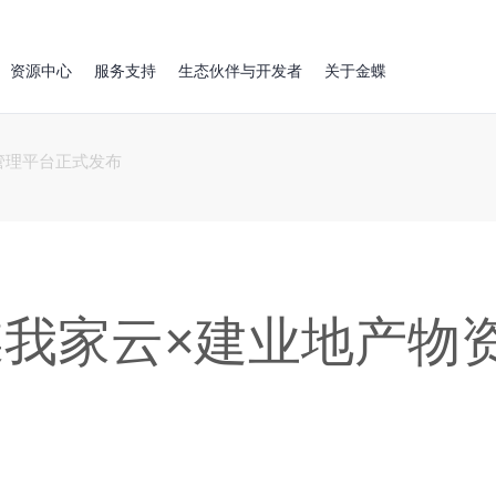
资源中心
服务支持
生态伙伴与开发者
关于金蝶
资管理平台正式发布
金蝶我家云×建业地产物