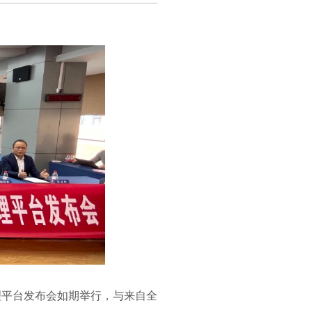
管理平台发布会如期举行，与来自全