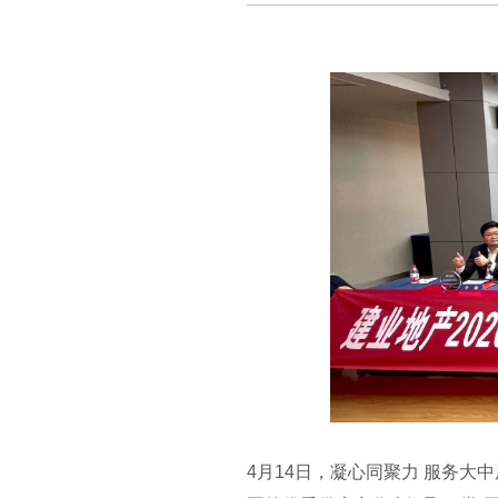
4月14日，凝心同聚力 服务大