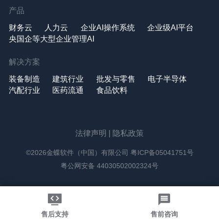
产品
财务云
人力云
企业AI操作系统
企业级AI平台
央国企等大型企业管理AI
解决方案
装备制造
建筑行业
批发与零售
电子半导体
汽配行业
医药流通
食品饮料
法律声明
|
隐私政策
©2026金蝶软件（中国）有限公司
粤ICP备05041751号
粤公网安备 44030502002324号
售后支持
售前咨询