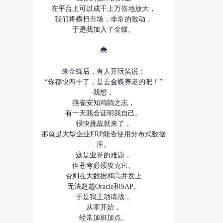
在平台上可以成千上万倍地放大，
我们将横扫市场，非常的激动，
于是我加入了金蝶。
叁
来金蝶后，有人开玩笑说：
“你都快四十了，是去金蝶养老的吧！”
我想，
燕雀安知鸿鹄之志，
有一天我会证明我自己。
很快挑战就来了，
那就是大型企业ERP能否使用分布式数据
库。
这是业界的难题，
但苍穹必须攻克它。
否则在大数据和高并发上
无法超越Oracle和SAP。
于是我主动请战，
从零开始，
经常加班加点。