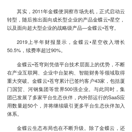
其实，2011年金蝶便洞察市场先机，正式启动云
转型，随后推出面向成长型企业的产品金蝶云•星空，
以及面向超大型企业的战略级产品—金蝶云•苍穹。
2019上半年财报显示，金蝶云•星空收入增长
50.5%，续费率超过90%。
金蝶云•苍穹则凭借平台技术层面上的优势，不断
在产业互联网、企业中台架构、智能财务等领域取得
重大突破。金蝶云•苍穹累计已签约客户43家，包括厦
门国贸、河钢集团等世界500强企业。与此同时，集
团已发展了多家平台生态伙伴，内外部运行的SaaS应
用数量超50个，并将继续吸引更多平台生态伙伴加入
体系。
金蝶云生态布局也在不断升级。除了金蝶云，还