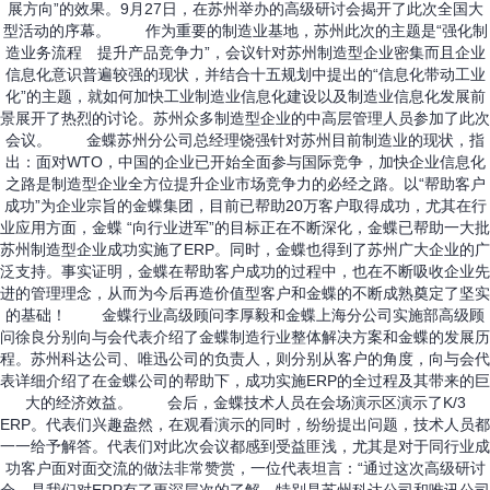
展方向”的效果。9月27日，在苏州举办的高级研讨会揭开了此次全国大
型活动的序幕。 作为重要的制造业基地，苏州此次的主题是“强化制
造业务流程 提升产品竞争力”，会议针对苏州制造型企业密集而且企业
信息化意识普遍较强的现状，并结合十五规划中提出的“信息化带动工业
化”的主题，就如何加快工业制造业信息化建设以及制造业信息化发展前
景展开了热烈的讨论。苏州众多制造型企业的中高层管理人员参加了此次
会议。 金蝶苏州分公司总经理饶强针对苏州目前制造业的现状，指
出：面对WTO，中国的企业已开始全面参与国际竞争，加快企业信息化
之路是制造型企业全方位提升企业市场竞争力的必经之路。以“帮助客户
成功”为企业宗旨的金蝶集团，目前已帮助20万客户取得成功，尤其在行
业应用方面，金蝶 “向行业进军”的目标正在不断深化，金蝶已帮助一大批
苏州制造型企业成功实施了ERP。同时，金蝶也得到了苏州广大企业的广
泛支持。事实证明，金蝶在帮助客户成功的过程中，也在不断吸收企业先
进的管理理念，从而为今后再造价值型客户和金蝶的不断成熟奠定了坚实
的基础！ 金蝶行业高级顾问李厚毅和金蝶上海分公司实施部高级顾
问徐良分别向与会代表介绍了金蝶制造行业整体解决方案和金蝶的发展历
程。苏州科达公司、唯迅公司的负责人，则分别从客户的角度，向与会代
表详细介绍了在金蝶公司的帮助下，成功实施ERP的全过程及其带来的巨
大的经济效益。 会后，金蝶技术人员在会场演示区演示了K/3
ERP。代表们兴趣盎然，在观看演示的同时，纷纷提出问题，技术人员都
一一给予解答。代表们对此次会议都感到受益匪浅，尤其是对于同行业成
功客户面对面交流的做法非常赞赏，一位代表坦言：“通过这次高级研讨
会，是我们对ERP有了更深层次的了解。特别是苏州科达公司和唯讯公司