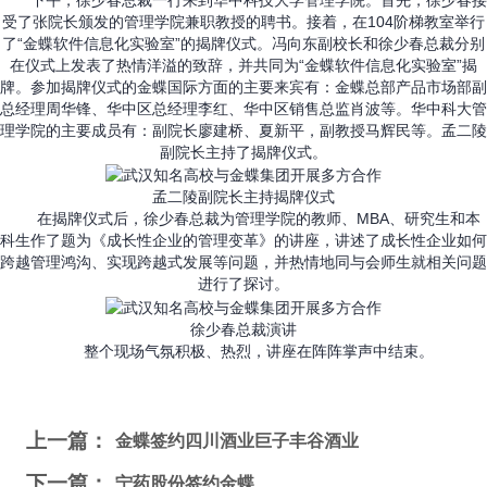
下午，徐少春总裁一行来到华中科技大学管理学院。首先，徐少春接
受了张院长颁发的管理学院兼职教授的聘书。接着，在104阶梯教室举行
了“金蝶软件信息化实验室”的揭牌仪式。冯向东副校长和徐少春总裁分别
在仪式上发表了热情洋溢的致辞，并共同为“金蝶软件信息化实验室”揭
牌。参加揭牌仪式的金蝶国际方面的主要来宾有：金蝶总部产品市场部副
总经理周华锋、华中区总经理李红、华中区销售总监肖波等。华中科大管
理学院的主要成员有：副院长廖建桥、夏新平，副教授马辉民等。孟二陵
副院长主持了揭牌仪式。
孟二陵副院长主持揭牌仪式
在揭牌仪式后，徐少春总裁为管理学院的教师、MBA、研究生和本
科生作了题为《成长性企业的管理变革》的讲座，讲述了成长性企业如何
跨越管理鸿沟、实现跨越式发展等问题，并热情地同与会师生就相关问题
进行了探讨。
徐少春总裁演讲
整个现场气氛积极、热烈，讲座在阵阵掌声中结束。
上一篇：
金蝶签约四川酒业巨子丰谷酒业
下一篇：
宁药股份签约金蝶